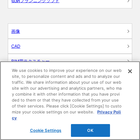
収納プランニングソフト
画像
CAD
BIM用テクスチャー
We use cookies to improve your experience on our web
図面（PDF）
site, to personalize content and ads and to analyze our
traffic. We share information about your use of our web
site with our advertising and analytics partners, who ma
申請関係認定書類
y combine it with other information that you have provi
ded to them or that they have collected from your use
施工・取扱説明書
of their services. Please click [Cookie Settings] to custo
mize your cookie settings on our website.
Privacy Poli
cy
動画
Cookie Settings
OK
シミュレーションツール