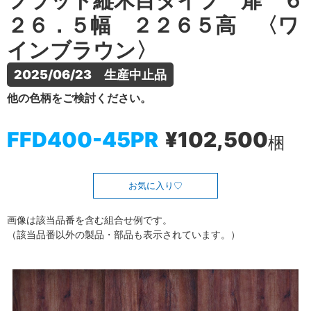
フラット縦木目タイプ 扉 ６
２６．５幅 ２２６５高 〈ワ
インブラウン〉
2025/06/23　生産中止品
他の色柄をご検討ください。
FFD400-45PR
¥102,500
梱
お気に入り
画像は該当品番を含む組合せ例です。
（該当品番以外の製品・部品も表示されています。）