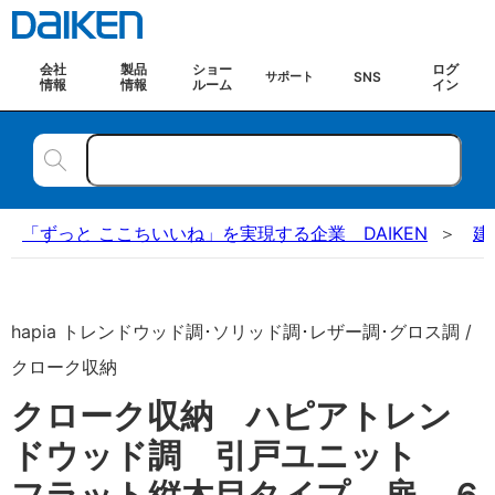
会社
製品
ショー
ログ
SNS
サポート
情報
情報
ルーム
イン
「ずっと ここちいいね」を実現する企業 DAIKEN
建
hapia トレンドウッド調･ソリッド調･レザー調･グロス調 /
クローク収納
クローク収納 ハピアトレン
ドウッド調 引戸ユニット