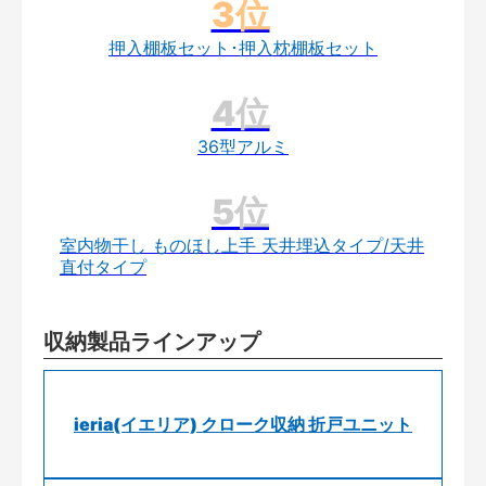
押入棚板セット･押入枕棚板セット
36型アルミ
室内物干し ものほし上手 天井埋込タイプ/天井
直付タイプ
収納製品ラインアップ
ieria(イエリア) クローク収納 折戸ユニット