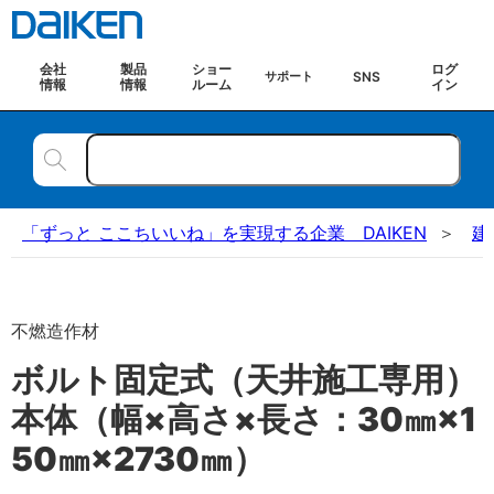
会社
製品
ショー
ログ
SNS
サポート
情報
情報
ルーム
イン
「ずっと ここちいいね」を実現する企業 DAIKEN
建
不燃造作材
ボルト固定式（天井施工専用）
本体（幅×高さ×長さ：30㎜×1
50㎜×2730㎜）