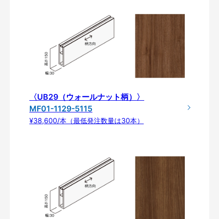
〈UB29（ウォールナット柄）〉
MF01-1129-5115
¥38,600/本（最低発注数量は30本）