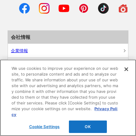
会社情報
企業情報
サステナビリティ
We use cookies to improve your experience on our web
site, to personalize content and ads and to analyze our
採用情報
traffic. We share information about your use of our web
site with our advertising and analytics partners, who ma
y combine it with other information that you have provi
ニュースリリース
ded to them or that they have collected from your use
of their services. Please click [Cookie Settings] to custo
mize your cookie settings on our website.
Privacy Poli
Global
cy
Cookie Settings
OK