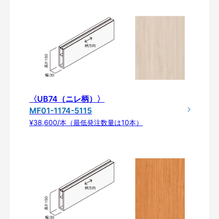
〈UB74（ニレ柄）〉
MF01-1174-5115
¥38,600/本（最低発注数量は10本）