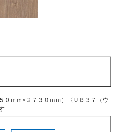
５０ｍｍ×２７３０ｍｍ）〈ＵＢ３７（ウ
す