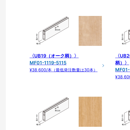
〈UB19（オーク柄）〉
〈UB
MF01-1119-5115
柄）〉
MF01-
¥38,600/本（最低発注数量は30本）
¥38,