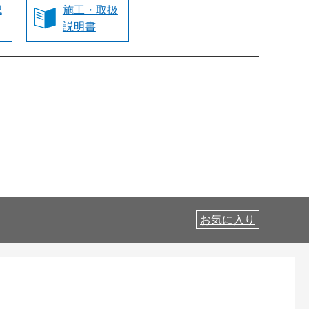
認
施工・取扱
説明書
お気に入り