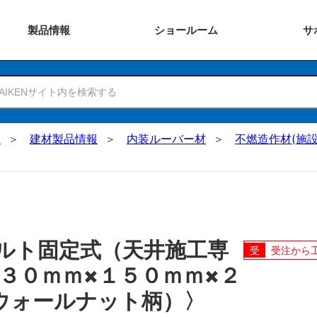
製品
情報
ショー
ルーム
サ
N
建材製品情報
内装ルーバー材
不燃造作材(施設
ルト固定式（天井施工専
受注から
３０ｍｍ×１５０ｍｍ×２
ウォールナット柄）〉