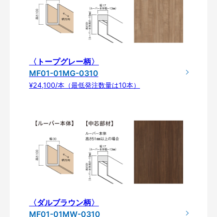
〈トープグレー柄〉
MF01-01MG-0310
¥24,100/本（最低発注数量は10本）
〈ダルブラウン柄〉
MF01-01MW-0310