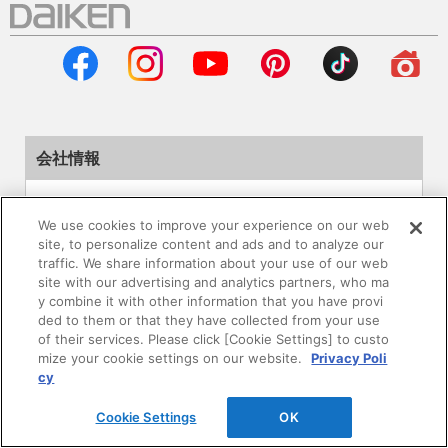
会社情報
企業情報
We use cookies to improve your experience on our web
site, to personalize content and ads and to analyze our
サステナビリティ
traffic. We share information about your use of our web
site with our advertising and analytics partners, who ma
採用情報
y combine it with other information that you have provi
ded to them or that they have collected from your use
of their services. Please click [Cookie Settings] to custo
ニュースリリース
mize your cookie settings on our website.
Privacy Poli
cy
Global
Cookie Settings
OK