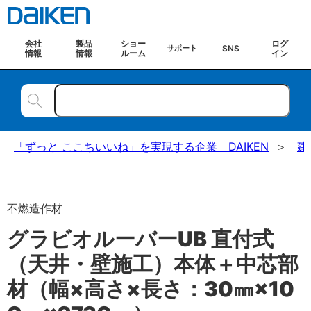
会社
製品
ショー
ログ
SNS
サポート
情報
情報
ルーム
イン
「ずっと ここちいいね」を実現する企業 DAIKEN
建
不燃造作材
グラビオルーバーUB 直付式
（天井・壁施工）本体＋中芯部
材（幅×高さ×長さ：30㎜×10