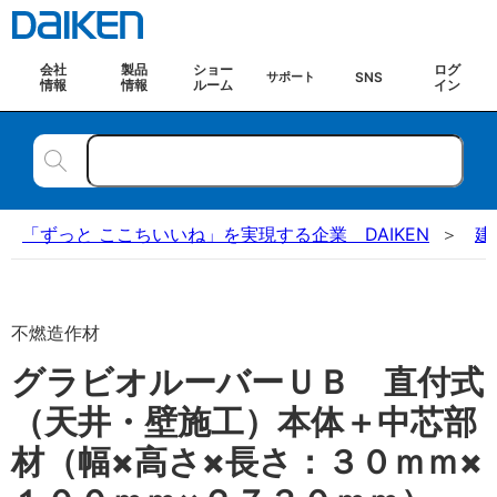
会社
製品
ショー
ログ
SNS
サポート
情報
情報
ルーム
イン
「ずっと ここちいいね」を実現する企業 DAIKEN
建
不燃造作材
グラビオルーバーＵＢ 直付式
（天井・壁施工）本体＋中芯部
材（幅×高さ×長さ：３０ｍｍ×