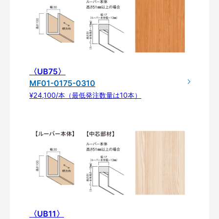
〈UB75〉
MF01-0175-0310
¥24,100/本（最低発注数量は10本）
〈UB11〉