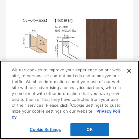
We use cookies to improve your experience on our web
〈UB38〉
site, to personalize content and ads and to analyze our
MF01-0138-0310
traffic. We share information about your use of our web
¥24,100/本（最低発注数量は30本）
site with our advertising and analytics partners, who ma
y combine it with other information that you have provi
ded to them or that they have collected from your use
of their services. Please click [Cookie Settings] to custo
mize your cookie settings on our website.
Privacy Poli
cy
Cookie Settings
OK