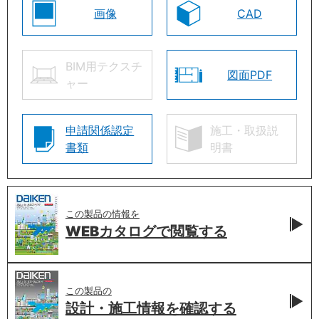
画像
CAD
BIM用テクスチ
図面PDF
ャー
申請関係認定
施工・取扱説
書類
明書
この製品の情報を
WEBカタログで
閲覧する
この製品の
設計・施工情報を
確認する