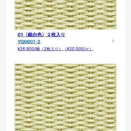
01〈銀白色〉２枚入り
YQ6601-2
¥26,800/梱（2枚入り）（¥20,000/㎡）