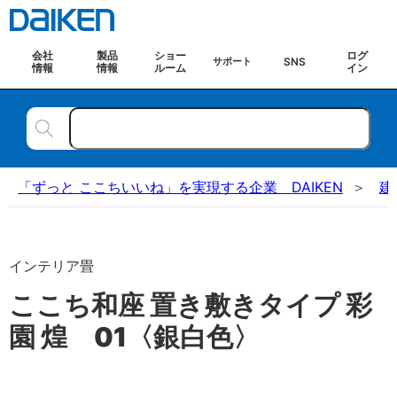
会社
製品
ショー
ログ
SNS
サポート
情報
情報
ルーム
イン
「ずっと ここちいいね」を実現する企業 DAIKEN
建
インテリア畳
ここち和座 置き敷きタイプ 彩
園 煌 01〈銀白色〉