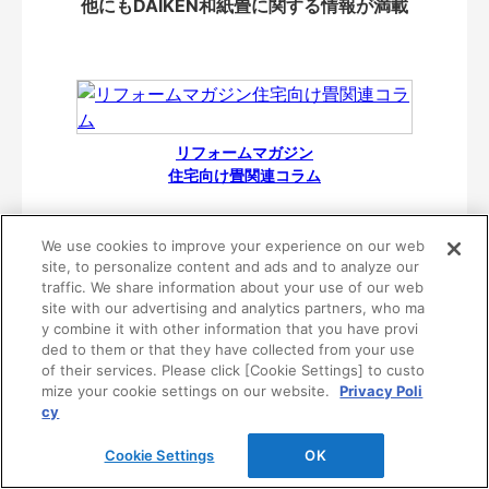
他にもDAIKEN和紙畳に関する情報が満載
リフォームマガジン
住宅向け畳関連コラム
We use cookies to improve your experience on our web
site, to personalize content and ads and to analyze our
traffic. We share information about your use of our web
site with our advertising and analytics partners, who ma
y combine it with other information that you have provi
ded to them or that they have collected from your use
of their services. Please click [Cookie Settings] to custo
mize your cookie settings on our website.
Privacy Poli
cy
リフォーム分野業務提携関連
Cookie Settings
OK
TOTO、DAIKEN、YKK APの3社はお客様の暮らしの価