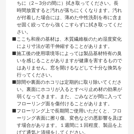
ちに（2～3分の間に）拭き取ってください。長
時間放置すると汚れが落ちにくくなります。汚れ
が付着した場合には、薄めた中性洗剤を布に含ま
せ固く絞ってから強くこすらずに拭き取ってくだ
さい。
■ここち和座の基材は、木質繊維板のため湿度変化
により寸法が若干伸縮することがあります。
■施工後の使用環境等によっては製品基材特有の臭
いを感じることがありますが健康を害するもので
はありません。窓を開けるなどして十分な換気を
行ってください。
■隙間や裏面のホコリは定期的に取り除いてくださ
い。裏面にホコリが入るとすべり止め材の効果が
弱くなってきます。また、ごみなどが間に入って
フローリング面を傷付けることがあります。
■フローリング上で長期間ご使用いただくと、フロ
ーリング表面に擦り傷、変色などの悪影響を及ぼ
す場合があります。１週間に１回程度、製品を上
げて通気と清掃をしてください。