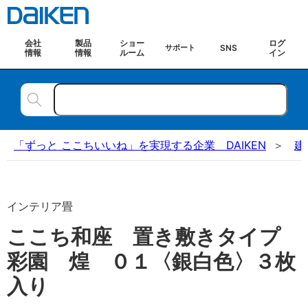
会社
製品
ショー
ログ
SNS
サポート
情報
情報
ルーム
イン
「ずっと ここちいいね」を実現する企業 DAIKEN
建
インテリア畳
ここち和座 置き敷きタイプ
彩園 煌 ０１〈銀白色〉３枚
入り