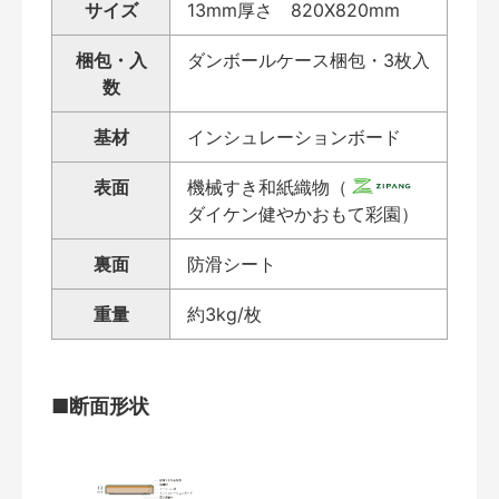
サイズ
13mm厚さ 820X820mm
梱包・入
ダンボールケース梱包・3枚入
数
基材
インシュレーションボード
表面
機械すき和紙織物（
ダイケン健やかおもて彩園）
裏面
防滑シート
重量
約3kg/枚
■断面形状