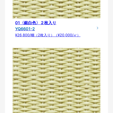
01〈銀白色〉２枚入り
YQ6601-2
¥26,800/梱（2枚入り）（¥20,000/㎡）