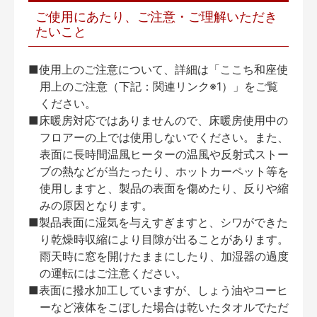
ご使用にあたり、ご注意・ご理解いただき
たいこと
■使用上のご注意について、詳細は「ここち和座使
用上のご注意（下記：関連リンク※1）」をご覧
ください。
■床暖房対応ではありませんので、床暖房使用中の
フロアーの上では使用しないでください。また、
表面に長時間温風ヒーターの温風や反射式ストー
ブの熱などが当たったり、ホットカーペット等を
使用しますと、製品の表面を傷めたり、反りや縮
みの原因となります。
■製品表面に湿気を与えすぎますと、シワができた
り乾燥時収縮により目隙が出ることがあります。
雨天時に窓を開けたままにしたり、加湿器の過度
の運転にはご注意ください。
■表面に撥水加工していますが、しょう油やコーヒ
ーなど液体をこぼした場合は乾いたタオルでただ