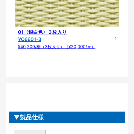
01〈銀白色〉３枚入り
YQ6601-3
¥40,200/梱（3枚入り）（¥20,000/㎡）
製品仕様