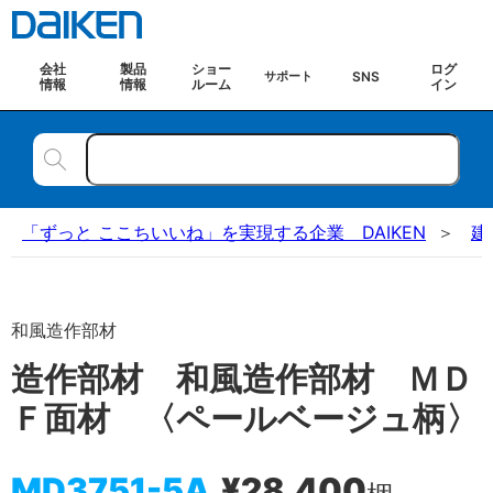
会社
製品
ショー
ログ
SNS
サポート
情報
情報
ルーム
イン
「ずっと ここちいいね」を実現する企業 DAIKEN
建
和風造作部材
造作部材 和風造作部材 ＭＤ
Ｆ面材 〈ペールベージュ柄〉
MD3751-5A
¥28,400