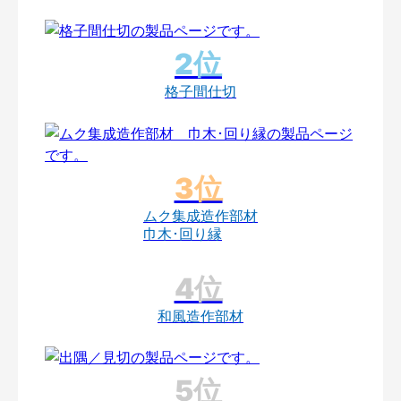
格子間仕切
ムク集成造作部材
巾木･回り縁
和風造作部材