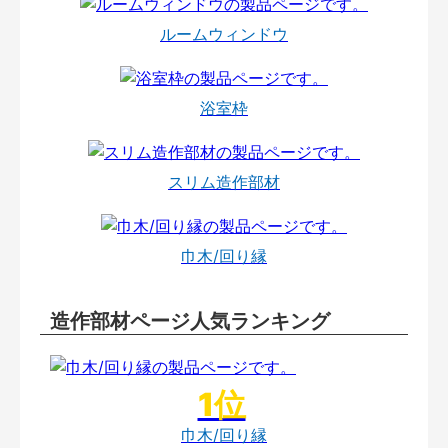
ルームウィンドウ
浴室枠
スリム造作部材
巾木/回り縁
造作部材ページ人気ランキング
巾木/回り縁