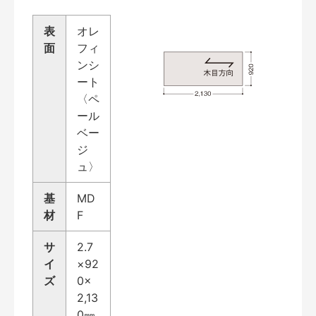
表
オレ
面
フィ
ンシ
ート
〈ペ
ール
ベー
ジ
ュ〉
基
MD
材
F
サ
2.7
イ
×92
ズ
0×
2,13
0㎜