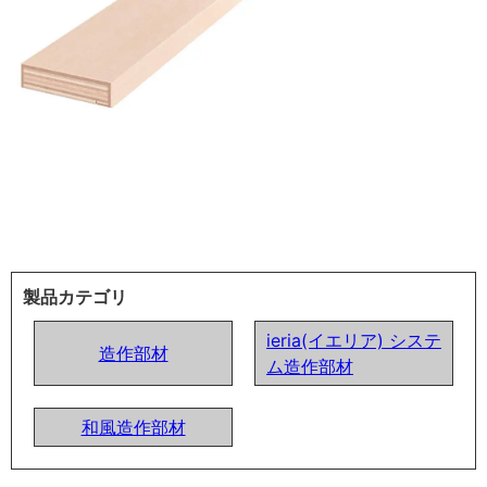
製品カテゴリ
ieria(イエリア) システ
造作部材
ム造作部材
和風造作部材