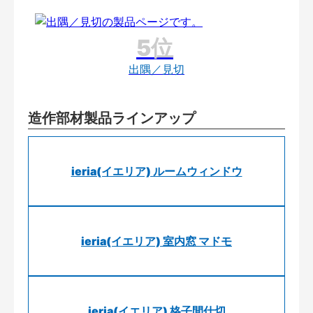
出隅／見切
造作部材製品ラインアップ
ieria(イエリア) ルームウィンドウ
ieria(イエリア) 室内窓 マドモ
ieria(イエリア) 格子間仕切