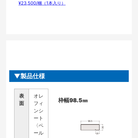
¥23,500/梱（1本入り）
製品仕様
表
オレ
枠幅98.5㎜
面
フィ
ンシ
ート
〈ペ
ール