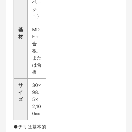
ベー
ジ
ュ〉
基
MD
材
F＋
合
板、
また
は合
板
サ
30×
イ
98.
ズ
5×
2,10
0㎜
●チリは基本的