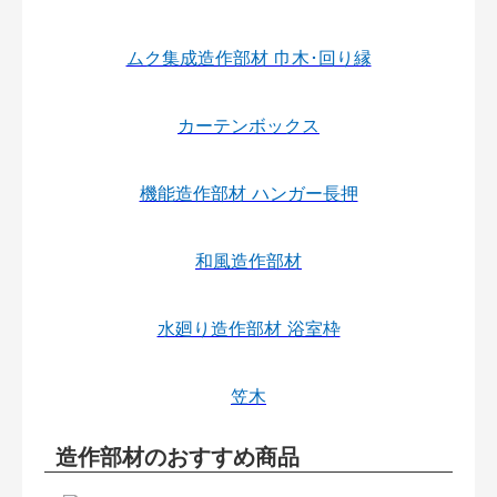
ムク集成造作部材 巾木･回り縁
カーテンボックス
機能造作部材 ハンガー長押
和風造作部材
水廻り造作部材 浴室枠
笠木
造作部材のおすすめ商品