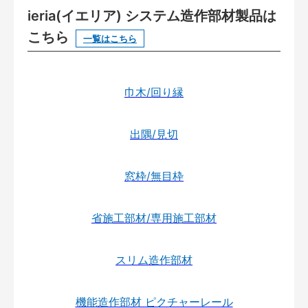
ieria(イエリア) システム造作部材製品は
こちら
一覧はこちら
巾木/回り縁
出隅/見切
窓枠/無目枠
省施工部材/専用施工部材
スリム造作部材
機能造作部材 ピクチャーレール