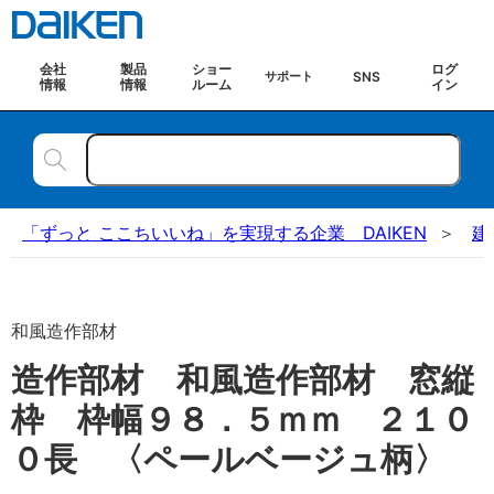
会社
製品
ショー
ログ
SNS
サポート
情報
情報
ルーム
イン
「ずっと ここちいいね」を実現する企業 DAIKEN
建
和風造作部材
造作部材 和風造作部材 窓縦
枠 枠幅９８．５ｍｍ ２１０
０長 〈ペールベージュ柄〉