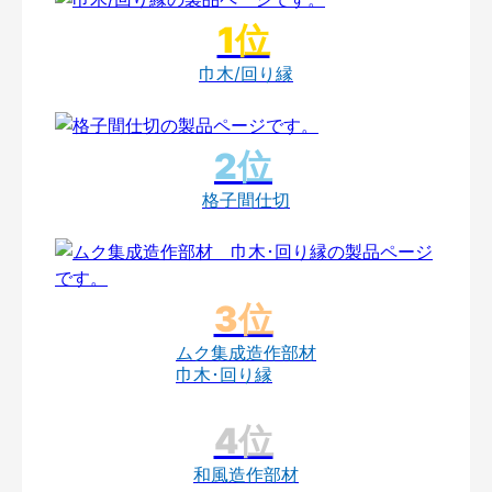
巾木/回り縁
格子間仕切
ムク集成造作部材
巾木･回り縁
和風造作部材