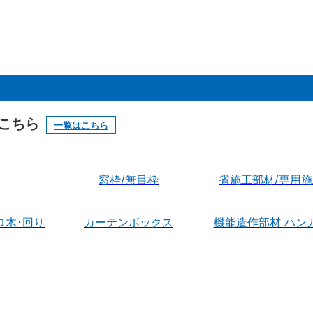
はこちら
一覧はこちら
窓枠/無目枠
省施工部材/専用
巾木･回り
カーテンボックス
機能造作部材 ハン