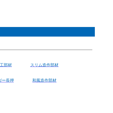
施工部材
スリム造作部材
ガー長押
和風造作部材