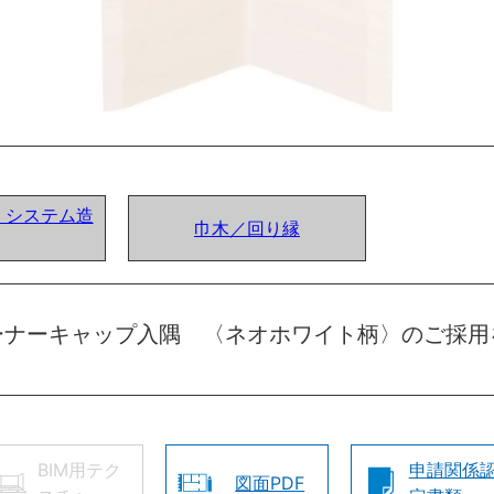
ア) システム造
巾木／回り縁
ーナーキャップ入隅 〈ネオホワイト柄〉のご採用
BIM用テク
申請関係
図面PDF