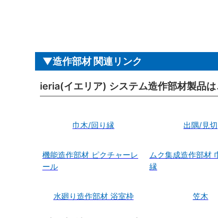
造作部材 関連リンク
ieria(イエリア) システム造作部材製品
巾木/回り縁
出隅/見切
機能造作部材 ピクチャーレ
ムク集成造作部材 
ール
縁
水廻り造作部材 浴室枠
笠木