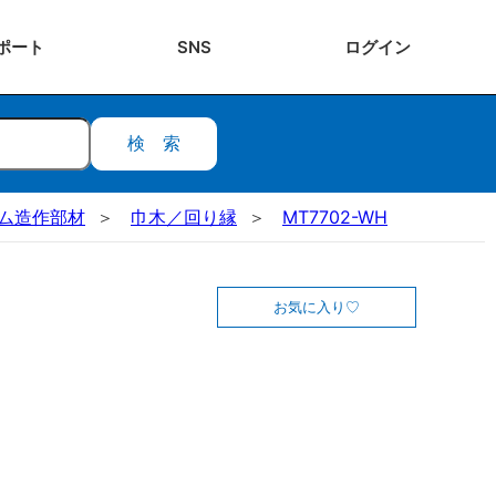
ポート
SNS
ログ
イン
検索
ステム造作部材
巾木／回り縁
MT7702-WH
お気に入り