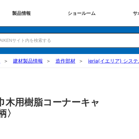
製品
情報
ショー
ルーム
サ
N
建材製品情報
造作部材
ieria(イエリア) シ
巾木用樹脂コーナーキャ
柄〉