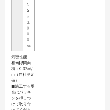
1.
5
×
3,
9
0
0
㎜
気密性能
相当隙間面
積：0.37㎠/
m（自社測定
値）
■施工する場
合はパッキ
ンを押しつ
けて取り付
けてくださ