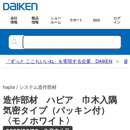
会社
製品
ショー
ログ
SNS
サポート
情報
情報
ルーム
イン
「ずっと ここちいいね」を実現する企業 DAIKEN
建
hapia / システム造作部材
造作部材 ハピア 巾木入隅
気密タイプ（パッキン付）
〈モノホワイト〉