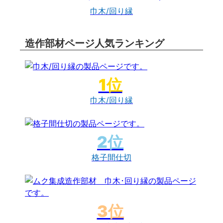
巾木/回り縁
造作部材ページ人気ランキング
巾木/回り縁
格子間仕切