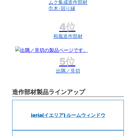
ムク集成造作部材
巾木･回り縁
和風造作部材
出隅／見切
造作部材製品ラインアップ
ieria(イエリア) ルームウィンドウ