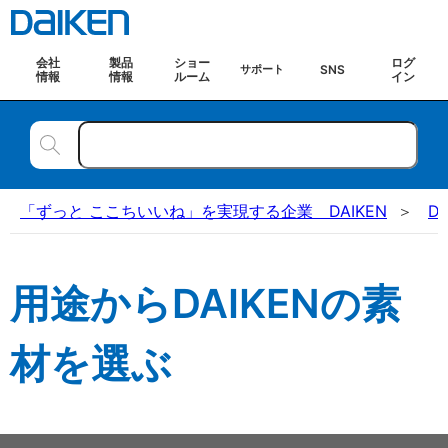
会社
製品
ショー
ログ
SNS
サポート
情報
情報
ルーム
イン
「ずっと ここちいいね」を実現する企業 DAIKEN
D
用途からDAIKENの素
材を選ぶ