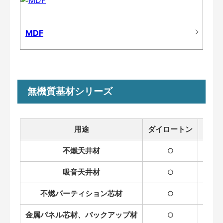
MDF
無機質基材シリーズ
用途
ダイロートン
ダイ
不燃天井材
○
吸音天井材
○
不燃パーティション芯材
○
金属パネル芯材、バックアップ材
○