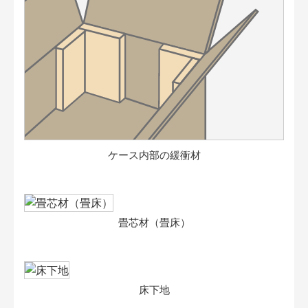
ケース内部の緩衝材
畳芯材（畳床）
床下地