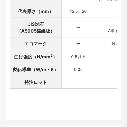
代表厚さ（mm）
12.5、20
JIS対応
・タ
ー
（A5905繊維板）
・A級インシ
エコマーク
ー
対応品あ
2
曲げ強度（N/mm
）
0.5以上
熱伝導率（W/m・K）
0.05
特注ロット