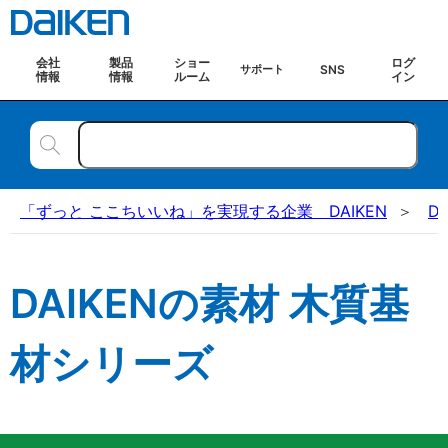
会社
製品
ショー
ログ
SNS
サポート
情報
情報
ルーム
イン
「ずっと ここちいいね」を実現する企業 DAIKEN
D
DAIKENの素材 木質基
材シリーズ