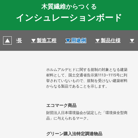
木質繊維からつくる
インシュレーションボード
特長
製造工程
用途例
製品仕様
ホルムアルデヒドに関する規制の対象となる建築
材料として、国土交通省告示第1113~1115号に列
挙されていないもので、規制を受けない建築材料
からなる製品であることを示します。
エコマーク商品
財団法人日本環境協会が認定した「環境保全型商
品」に与えられるマーク。
グリーン購入法特定調達物品