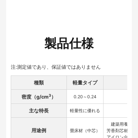
製品仕様
注:測定値であり、保証値ではありません
種類
軽量タイプ
3
密度（g/cm
）
0.20～0.24
主な特長
軽量性に優れる
建築用養生材
用途例
畳床材（中芯）
芳香剤芯材、パ
アイロン台芯材