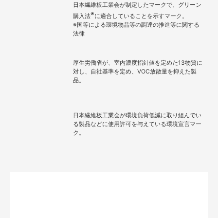
日本繊維板工業会が制定したマークで、グリーン
※
購入法
に適合していることを示すマーク。
※国等による環境物品等の調達の推進等に関する
法律
厚生労働省が、室内濃度指針値を定めた13物質に
対し、自社基準を定め、VOC放散量を抑えた製
品。
日本繊維板工業会が環境負荷低減に取り組んでい
る製品などに使用許可を与えている環境宣言マー
ク。