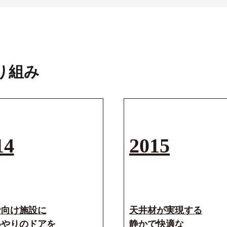
り組み
。
14
2015
りだ
、
来を創
者向け施設に
天井材が実現する
いやりのドアを
静かで快適な