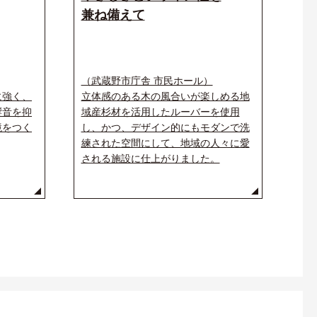
兼ね備えて
（武蔵野市庁舎 市民ホール）
に強く、
立体感のある木の風合いが楽しめる地
響音を抑
域産杉材を活用したルーバーを使用
境をつく
し、かつ、デザイン的にもモダンで洗
練された空間にして、地域の人々に愛
される施設に仕上がりました。