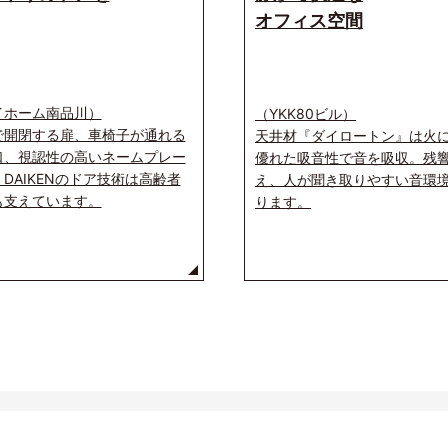
オフィス空間
イホーム南品川）
（YKK80ビル）
で開閉する扉、車椅子が通れる
天井材『ダイロートン』は火
口、視認性の高いネームプレー
優れた吸音性で音を吸収。残
DAIKENのドア技術は高齢者
え、人が聞き取りやすい音環
も支えています。
ります。