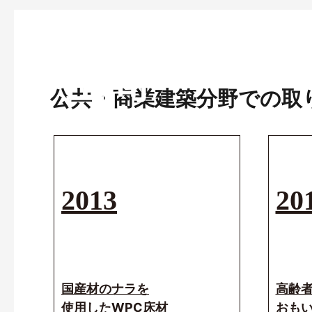
空間
公共・商業建築分野での取
経験と機能を基盤に、
新たな空間づくりに挑戦
2013
20
新たな素材をつくりだす。新たな快適をつく
す。
DAIKENは住宅に加え、公共・商業建築分野
産業資材分野まで幅広く展開。皆様と共に未
造していきます。
国産材のナラを
高齢
使用したWPC床材
おも