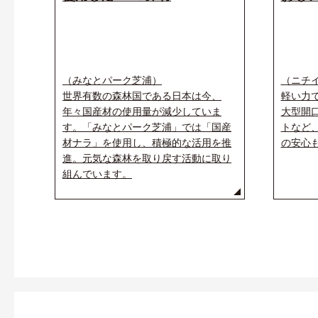
（みなとパーク芝浦）
（ニチ
世界有数の森林国である日本は今、
軽い力
年々国産材の使用量が減少していま
大型開
す。「みなとパーク芝浦」では「国産
トなど、
材ナラ」を使用し、積極的な活用を推
の安心
進。元気な森林を取り戻す活動に取り
組んでいます。