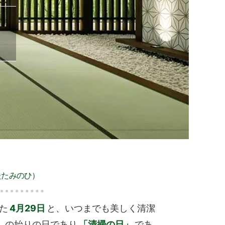
？
たたみのひ）
た
4月29日
と、いつまでも美しく清潔
」の始りの日であり
「清掃の日」
であ