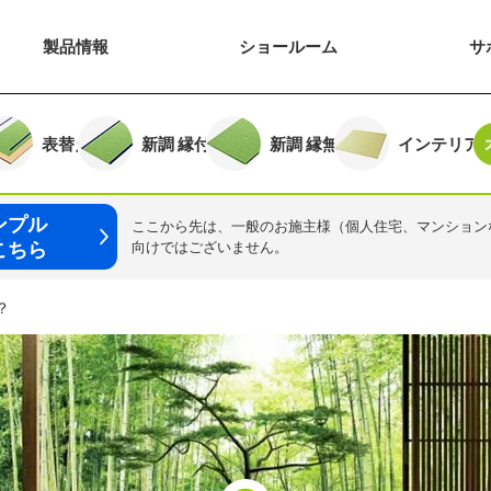
製品
情報
ショー
ルーム
サ
る
表替え
新調
縁付き
新調
縁無し
インテリア
ンプル
ここから先は、一般のお施主様（個人住宅、マンション
こちら
向けではございません。
？