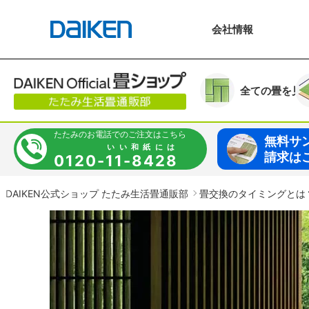
会社
情報
全ての
畳を見
たたみの
お電話での
ご
注文はこちら
無料サ
いい和紙には
請求は
0120-
11-8428
DAIKEN公式ショップ たたみ生活畳通販部
畳交換のタイミングとは