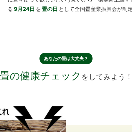
る
9月24日
を
畳の日
として全国畳産業振興会が制
あなたの畳は大丈夫？
畳の健康チェック
をしてみよう