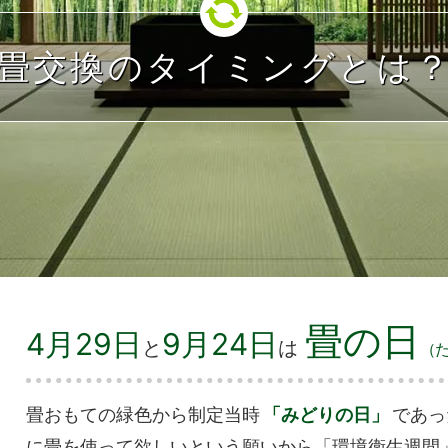
畳交換の
タイミングとは
畳の日
4月29日
9月24日
と
は
（
畳おもての緑色から制定当時
「みどりの日」
であっ
に畳を使って欲しいという願いから「環境衛生週間