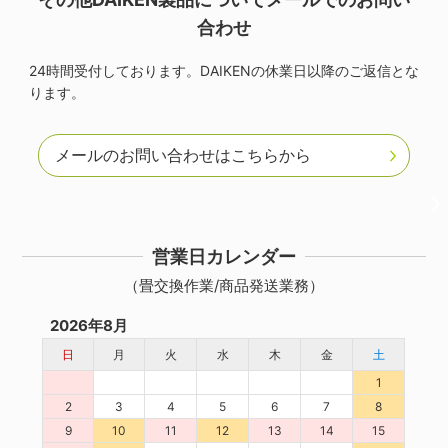
合わせ
24時間受付しております。DAIKENの休業日以降のご返信とな
ります。
メールのお問い合わせはこちらから
営業日カレンダー
（畳交換作業/商品発送業務）
2026年8月
日
月
火
水
木
金
土
1
2
3
4
5
6
7
8
9
10
11
12
13
14
15