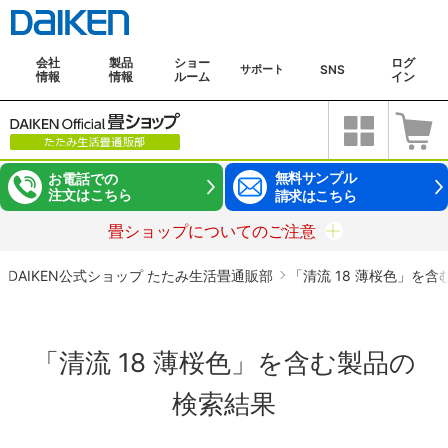
会社
製品
ショー
ログ
SNS
サポート
情報
情報
ルーム
イン
無料サンプル
お電話での
注文はこちら
請求はこちら
畳ショップについてのご注意
DAIKEN公式ショップ たたみ生活畳通販部
「清流 18 薄桜色」を
「清流 18 薄桜色」を含む製品の
検索結果