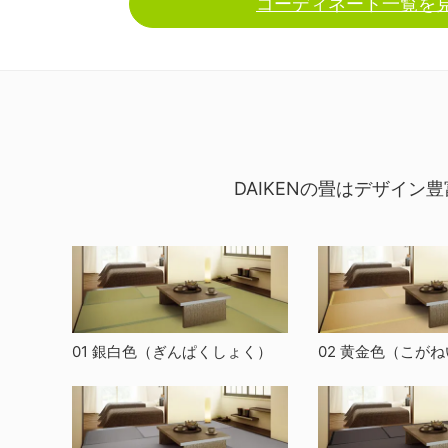
コーディネート一覧を
DAIKENの畳はデザイ
01 銀白色
（ぎんぱくしょく）
02 黄金色
（こがね