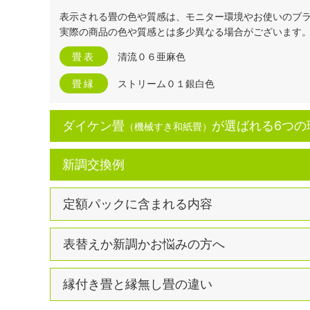
表示される畳の色や質感は、モニター環境やお使いのブ
実際の商品の色や質感とは多少異なる場合がございます
畳表
清流０６亜麻色
畳縁
ストリーム０１銀白色
ダイケン畳
が選ばれる6つの
（機械すき和紙畳）
新調交換例
定額パックに含まれる内容
表替えか新調かお悩みの方へ
縁付き畳と縁無し畳の違い