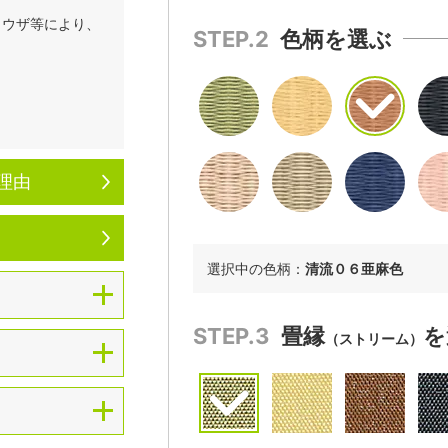
ラウザ等により、
STEP.2
色柄を選ぶ
。
理由
選択中の色柄：
清流０６亜麻色
STEP.3
畳縁
を
（ストリーム）