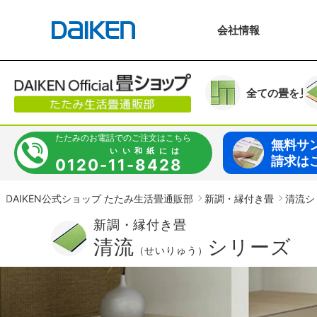
会社
情報
全ての
畳を見
たたみの
お電話での
ご
注文はこちら
無料サ
いい和紙には
請求は
0120-
11-8428
DAIKEN公式ショップ たたみ生活畳通販部
新調・縁付き畳
清流シ
新調・縁付き畳
清流
シリーズ
（せいりゅう）