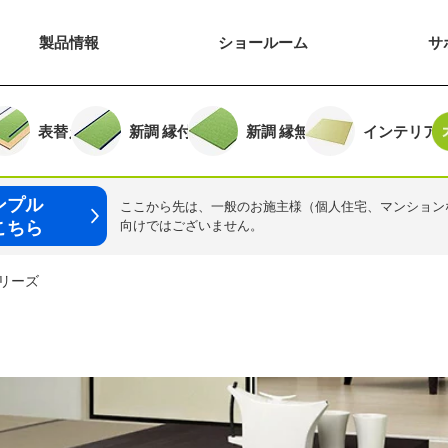
製品
情報
ショー
ルーム
サ
る
表替え
新調
縁付き
新調
縁無し
インテリア
ンプル
ここから先は、一般のお施主様（個人住宅、マンション
こちら
向けではございません。
リーズ