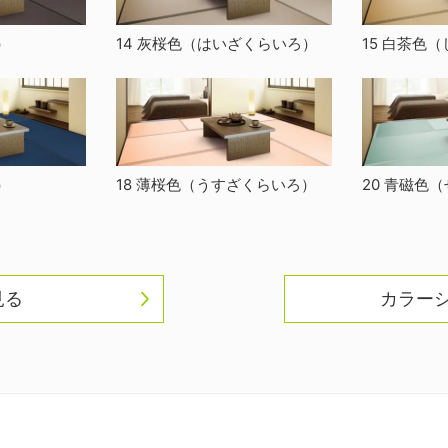
）
14 灰桜色
（はいざくらいろ）
15 白茶色
（
）
18 薄桜色
（うすざくらいろ）
20 青磁色
（
見る
カラー