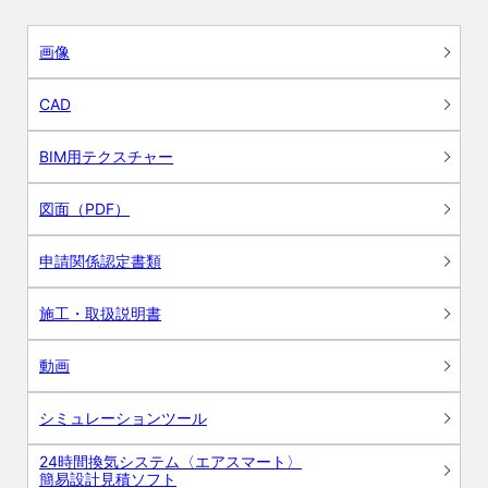
画像
CAD
BIM用テクスチャー
図面（PDF）
申請関係認定書類
施工・取扱説明書
動画
シミュレーションツール
24時間換気システム〈エアスマート〉
簡易設計見積ソフト