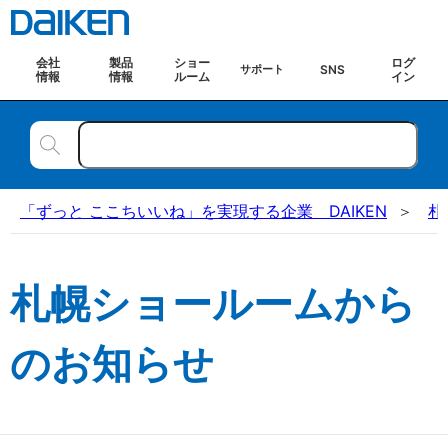
会社
製品
ショー
ログ
SNS
サポート
情報
情報
ルーム
イン
「ずっと ここちいいね」を実現する企業 DAIKEN
札
札幌ショールームから
のお知らせ