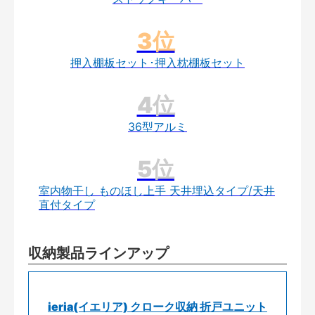
押入棚板セット･押入枕棚板セット
36型アルミ
室内物干し ものほし上手 天井埋込タイプ/天井
直付タイプ
収納製品ラインアップ
ieria(イエリア) クローク収納 折戸ユニット