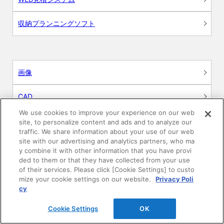
収納プランニングソフト
画像
CAD
We use cookies to improve your experience on our web
BIM用テクスチャー
site, to personalize content and ads and to analyze our
traffic. We share information about your use of our web
site with our advertising and analytics partners, who ma
図面（PDF）
y combine it with other information that you have provi
ded to them or that they have collected from your use
申請関係認定書類
of their services. Please click [Cookie Settings] to custo
mize your cookie settings on our website.
Privacy Poli
cy
施工・取扱説明書
Cookie Settings
OK
動画