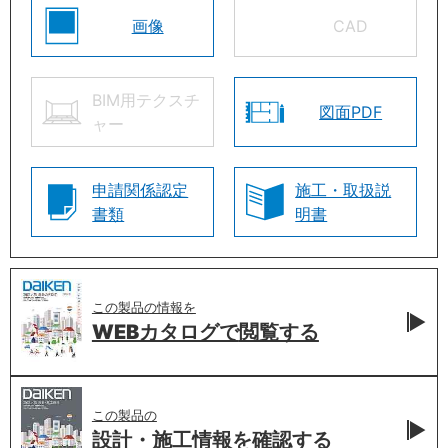
画像
CAD
BIM用テクスチ
図面PDF
ャー
申請関係認定
施工・取扱説
書類
明書
この製品の情報を
WEBカタログで
閲覧する
この製品の
設計・施工情報を
確認する