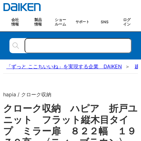
会社
製品
ショー
ログ
SNS
サポート
情報
情報
ルーム
イン
「ずっと ここちいいね」を実現する企業 DAIKEN
建
hapia / クローク収納
クローク収納 ハピア 折戸ユ
ニット フラット縦木目タイ
プ ミラー扉 ８２２幅 １９