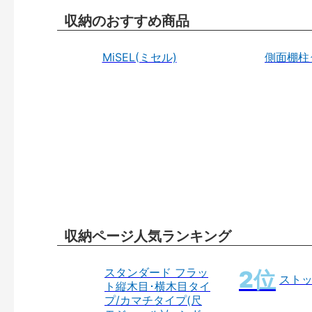
収納のおすすめ商品
MiSEL(ミセル)
側面棚柱
収納ページ人気ランキング
スタンダード フラッ
スト
ト縦木目･横木目タイ
プ/カマチタイプ(尺