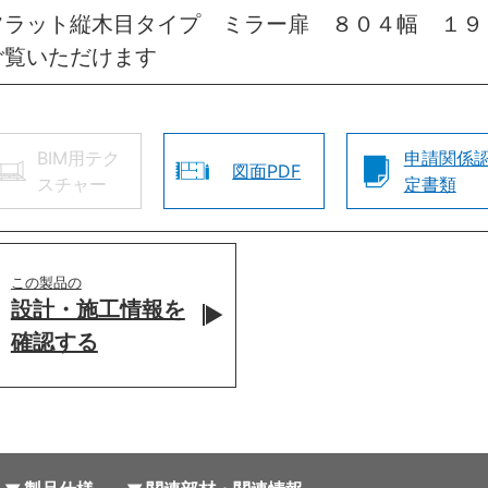
フラット縦木目タイプ ミラー扉 ８０４幅 １９
ご覧いただけます
BIM用テク
申請関係
図面PDF
スチャー
定書類
この製品の
設計・施工情報を
確認する