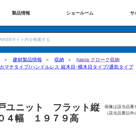
製品
情報
ショー
ルーム
サ
N
建材製品情報
収納
hapia クローク収納
カマチタイプ/ハンドルレス 縦木目･横木目タイプ/通気タイプ
戸ユニット フラット縦
画像は該当品番
（該当品番以外
８０４幅 １９７９高