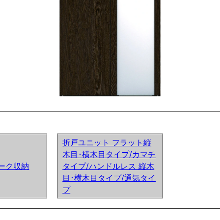
折戸ユニット フラット縦
木目･横木目タイプ/カマチ
クローク収納
タイプ/ハンドルレス 縦木
目･横木目タイプ/通気タイ
プ