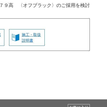
７９高 〈オフブラック〉のご採用を検討
認
施工・取扱
説明書