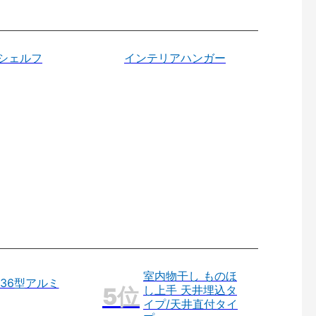
シェルフ
インテリアハンガー
室内物干し ものほ
36型アルミ
し上手 天井埋込タ
イプ/天井直付タイ