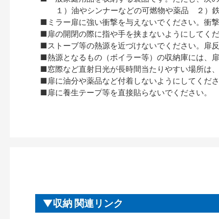
１）油やシンナーなどの可燃物や薬品 ２）鉄
■ミラー扉に強い衝撃を与えないでください。衝
■扉の開閉の際に指や手を挟まないようにしてく
■ストーブ等の熱源を近づけないでください。扉
■熱源となるもの（ボイラー等）の収納庫には、
■窓際など直射日光が長時間当たりやすい場所は
■扉に油分や薬品など付着しないようにしてくだ
■扉に養生テープ等を直接貼らないでください。
収納 関連リンク