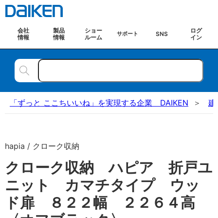
会社
製品
ショー
ログ
SNS
サポート
情報
情報
ルーム
イン
「ずっと ここちいいね」を実現する企業 DAIKEN
建
hapia / クローク収納
クローク収納 ハピア 折戸ユ
ニット カマチタイプ ウッ
ド扉 ８２２幅 ２２６４高