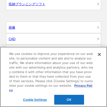
収納プランニングソフト
画像
CAD
BIM用テクスチャー
We use cookies to improve your experience on our web
site, to personalize content and ads and to analyze our
図面（PDF）
traffic. We share information about your use of our web
site with our advertising and analytics partners, who ma
y combine it with other information that you have provi
申請関係認定書類
ded to them or that they have collected from your use
of their services. Please click [Cookie Settings] to custo
施工・取扱説明書
mize your cookie settings on our website.
Privacy Poli
cy
動画
Cookie Settings
OK