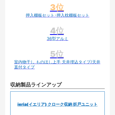
押入棚板セット･押入枕棚板セット
36型アルミ
室内物干し ものほし上手 天井埋込タイプ/天井
直付タイプ
収納製品ラインアップ
ieria(イエリア) クローク収納 折戸ユニット