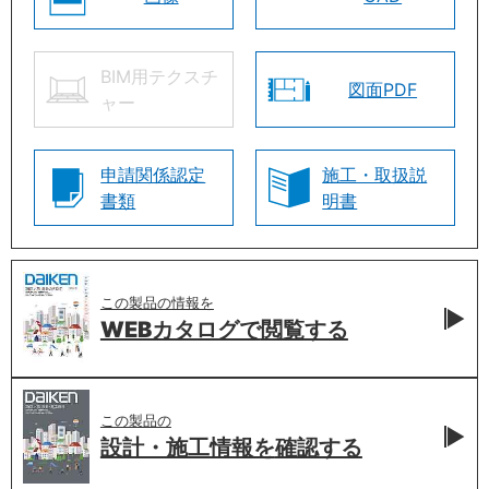
BIM用テクスチ
図面PDF
ャー
申請関係認定
施工・取扱説
書類
明書
この製品の情報を
WEBカタログで
閲覧する
この製品の
設計・施工情報を
確認する