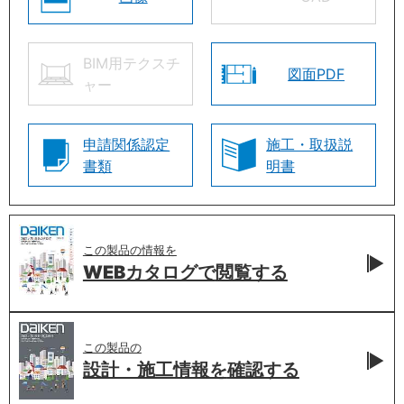
BIM用テクスチ
図面PDF
ャー
申請関係認定
施工・取扱説
書類
明書
この製品の情報を
WEBカタログで
閲覧する
この製品の
設計・施工情報を
確認する