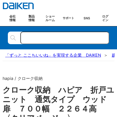
会社
製品
ショー
ログ
SNS
サポート
情報
情報
ルーム
イン
「ずっと ここちいいね」を実現する企業 DAIKEN
建
hapia / クローク収納
クローク収納 ハピア 折戸ユ
ニット 通気タイプ ウッド
扉 ７００幅 ２２６４高