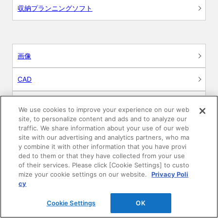
収納プランニングソフト
画像
CAD
BIM用テクスチャー
We use cookies to improve your experience on our web
site, to personalize content and ads and to analyze our
図面（PDF）
traffic. We share information about your use of our web
site with our advertising and analytics partners, who ma
y combine it with other information that you have provi
申請関係認定書類
ded to them or that they have collected from your use
of their services. Please click [Cookie Settings] to custo
施工・取扱説明書
mize your cookie settings on our website.
Privacy Poli
cy
動画
Cookie Settings
OK