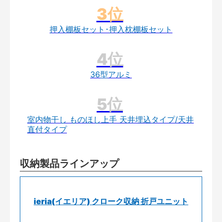
押入棚板セット･押入枕棚板セット
36型アルミ
室内物干し ものほし上手 天井埋込タイプ/天井
直付タイプ
収納製品ラインアップ
ieria(イエリア) クローク収納 折戸ユニット