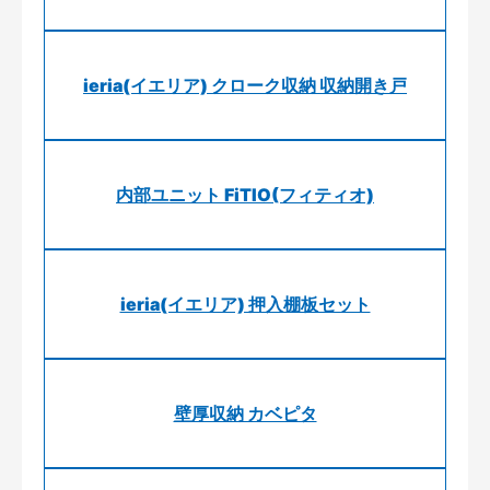
ieria(イエリア) クローク収納 収納開き戸
内部ユニット FiTIO(フィティオ)
ieria(イエリア) 押入棚板セット
壁厚収納 カベピタ