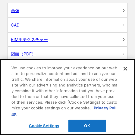
画像
CAD
BIM用テクスチャー
図面（PDF）
We use cookies to improve your experience on our web
申請関係認定書類
site, to personalize content and ads and to analyze our
traffic. We share information about your use of our web
施工・取扱説明書
site with our advertising and analytics partners, who ma
y combine it with other information that you have provi
ded to them or that they have collected from your use
動画
of their services. Please click [Cookie Settings] to custo
mize your cookie settings on our website.
Privacy Poli
シミュレーションツール
cy
24時間換気システム〈エアスマート〉
Cookie Settings
OK
簡易設計見積ソフト