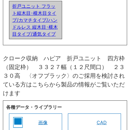
折戸ユニット フラッ
ト縦木目･横木目タイ
プ/カマチタイプ/ハン
ドルレス 縦木目･横木
目タイプ/通気タイプ
クローク収納 ハピア 折戸ユニット 四方枠
（固定枠） ３３２７幅（１２尺間口） ２３
３０高 〈オフブラック〉のご採用を検討され
ている方はこちらから製品の情報がご覧いただ
けます
各種データ・ライブラリー
画像
CAD