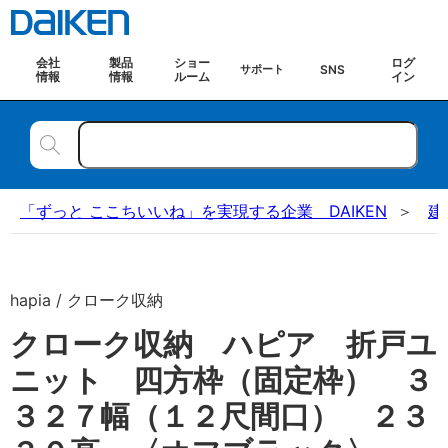
会社
製品
ショー
ログ
SNS
サポート
情報
情報
ルーム
イン
「ずっと ここちいいね」を実現する企業 DAIKEN
建
hapia / クローク収納
クローク収納 ハピア 折戸ユ
ニット 四方枠（固定枠） ３
３２７幅（１２尺間口） ２３