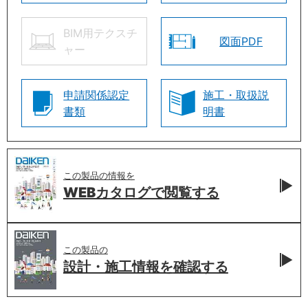
BIM用テクスチ
図面PDF
ャー
申請関係認定
施工・取扱説
書類
明書
この製品の情報を
WEBカタログで
閲覧する
この製品の
設計・施工情報を
確認する