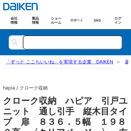
会社
製品
ショー
ログ
SNS
サポート
情報
情報
ルーム
イン
「ずっと ここちいいね」を実現する企業 DAIKEN
建
hapia / クローク収納
クローク収納 ハピア 引戸ユ
ニット 通し引手 縦木目タイ
プ 扉 ８３６．５幅 １９８