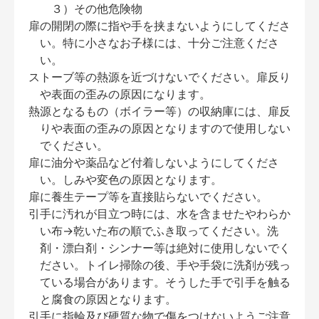
３）その他危険物
扉の開閉の際に指や手を挟まないようにしてくださ
い。特に小さなお子様には、十分ご注意くださ
い。
ストーブ等の熱源を近づけないでください。扉反り
や表面の歪みの原因になります。
熱源となるもの（ボイラー等）の収納庫には、扉反
りや表面の歪みの原因となりますので使用しない
でください。
扉に油分や薬品など付着しないようにしてくださ
い。しみや変色の原因となります。
扉に養生テープ等を直接貼らないでください。
引手に汚れが目立つ時には、水を含ませたやわらか
い布→乾いた布の順でふき取ってください。洗
剤・漂白剤・シンナー等は絶対に使用しないでく
ださい。トイレ掃除の後、手や手袋に洗剤が残っ
ている場合があります。そうした手で引手を触る
と腐食の原因となります。
引手に指輪及び硬質な物で傷をつけないようご注意