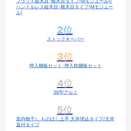
フラット縦木目･横木目タイプ(Mモジュール)/
ハンドルレス縦木目･横木目タイプ(Mモジュー
ル)
ストックキーパー
押入棚板セット･押入枕棚板セット
36型アルミ
室内物干し ものほし上手 天井埋込タイプ/天井
直付タイプ