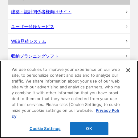
建築・設計関係者様向けサイト
ユーザー登録サービス
WEB見積システム
収納プランニングソフト
We use cookies to improve your experience on our web
site, to personalize content and ads and to analyze our
traffic. We share information about your use of our web
画像
site with our advertising and analytics partners, who ma
y combine it with other information that you have provi
ded to them or that they have collected from your use
CAD
of their services. Please click [Cookie Settings] to custo
mize your cookie settings on our website.
Privacy Poli
BIM用テクスチャー
cy
Cookie Settings
OK
図面（PDF）