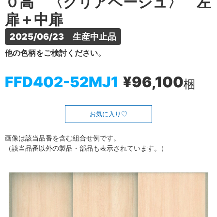
０高 〈クリアベージュ〉 左
扉＋中扉
2025/06/23　生産中止品
他の色柄をご検討ください。
FFD402-52MJ1
¥96,100
梱
お気に入り
画像は該当品番を含む組合せ例です。
（該当品番以外の製品・部品も表示されています。）