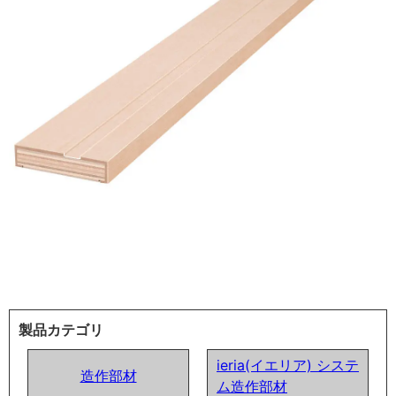
製品カテゴリ
ieria(イエリア) システ
造作部材
ム造作部材