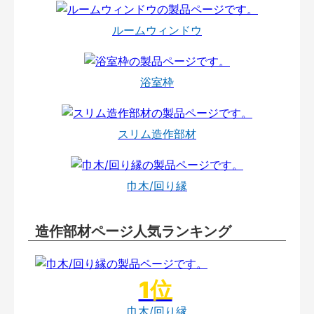
ルームウィンドウ
浴室枠
スリム造作部材
巾木/回り縁
造作部材ページ人気ランキング
巾木/回り縁