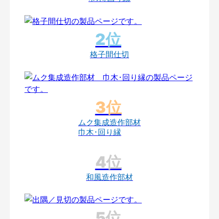
格子間仕切
ムク集成造作部材
巾木･回り縁
和風造作部材