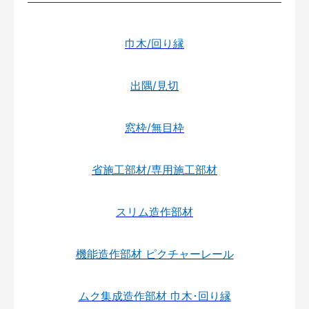
巾木/回り縁
出隅/見切
窓枠/無目枠
省施工部材/専用施工部材
スリム造作部材
機能造作部材 ピクチャーレール
ムク集成造作部材 巾木･回り縁