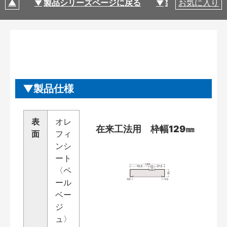
製品シリーズページに戻る
製品仕様
お気に入り
製品仕様
表
オレ
在来工法用 枠幅129㎜
面
フィ
ンシ
ート
〈ペ
ール
ベー
ジ
ュ〉