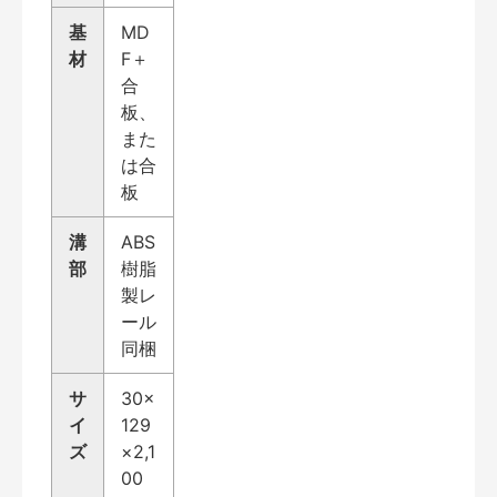
基
MD
材
F＋
合
板、
また
は合
板
溝
ABS
部
樹脂
製レ
ール
同梱
サ
30×
イ
129
ズ
×2,1
00