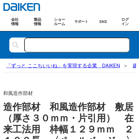
会社
製品
ショー
ログ
SNS
サポート
情報
情報
ルーム
イン
「ずっと ここちいいね」を実現する企業 DAIKEN
建
和風造作部材
造作部材 和風造作部材 敷居
（厚さ３０ｍｍ・片引用） 在
来工法用 枠幅１２９ｍｍ ２