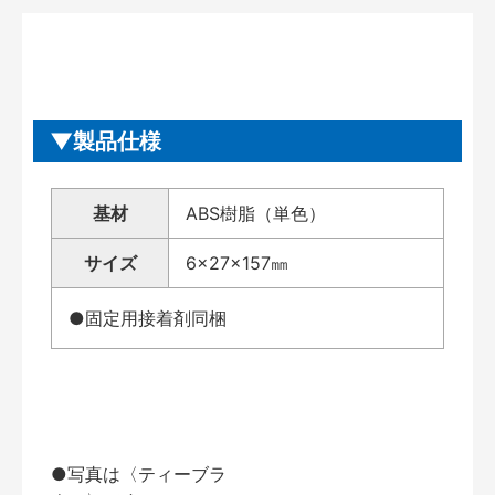
製品仕様
基材
ABS樹脂（単色）
サイズ
6×27×157㎜
●固定用接着剤同梱
●写真は〈ティーブラ