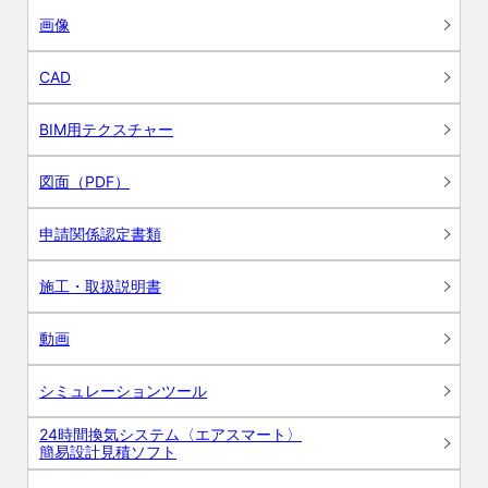
画像
CAD
BIM用テクスチャー
図面（PDF）
申請関係認定書類
施工・取扱説明書
動画
シミュレーションツール
24時間換気システム〈エアスマート〉
簡易設計見積ソフト