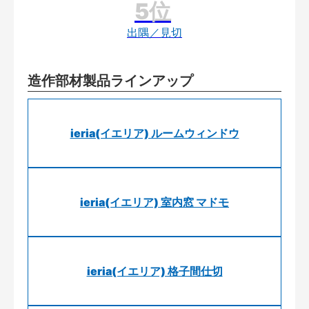
出隅／見切
造作部材製品ラインアップ
ieria(イエリア) ルームウィンドウ
ieria(イエリア) 室内窓 マドモ
ieria(イエリア) 格子間仕切