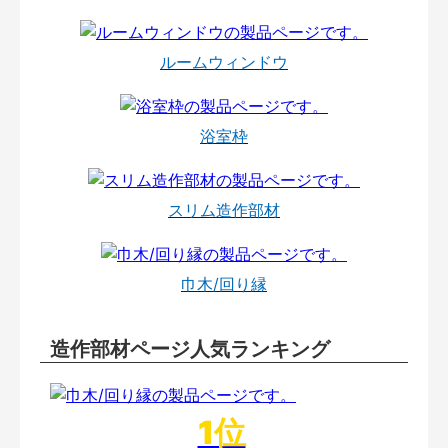
ルームウィンドウ
浴室枠
スリム造作部材
巾木/回り縁
造作部材ページ人気ランキング