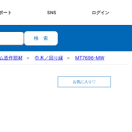
ポート
SNS
ログ
イン
検索
ステム造作部材
巾木／回り縁
MT7696-MW
お気に入り