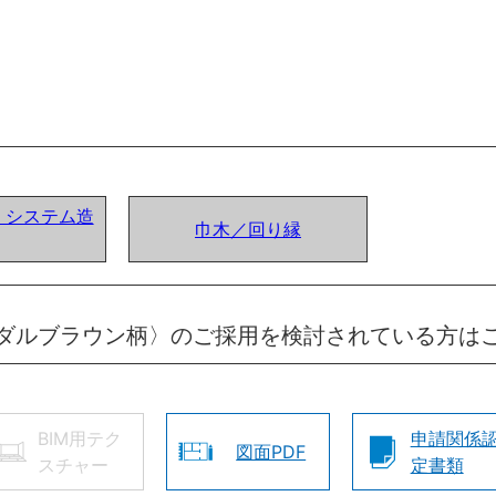
ア) システム造
巾木／回り縁
ダルブラウン柄〉のご採用を検討されている方は
BIM用テク
申請関係
図面PDF
スチャー
定書類