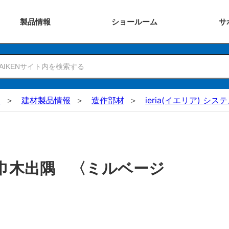
製品
情報
ショー
ルーム
サ
N
建材製品情報
造作部材
ieria(イエリア) シ
巾木出隅 〈ミルベージ