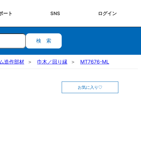
ポート
SNS
ログ
イン
検索
ステム造作部材
巾木／回り縁
MT7676-ML
お気に入り