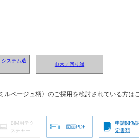
ア) システム造
巾木／回り縁
ミルベージュ柄〉のご採用を検討されている方は
BIM用テク
申請関係
図面PDF
スチャー
定書類