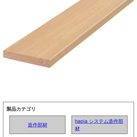
製品カテゴリ
hapia システム造作部
造作部材
材