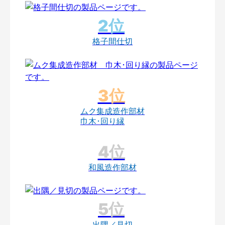
格子間仕切
ムク集成造作部材
巾木･回り縁
和風造作部材
出隅／見切