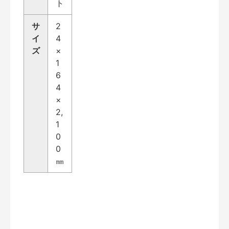
ト
サ
2
イ
4
ズ
×
1
6
4
×
2,
1
0
0
㎜