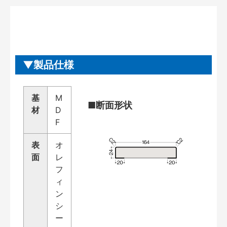
製品仕様
基
M
■断面形状
材
D
F
表
オ
面
レ
フ
ィ
ン
シ
ー