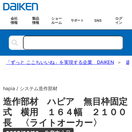
会社
製品
ショー
ログ
SNS
サポート
情報
情報
ルーム
イン
「ずっと ここちいいね」を実現する企業 DAIKEN
建
hapia / システム造作部材
造作部材 ハピア 無目枠固定
式 横用 １６４幅 ２１００
長 〈ライトオーカー〉