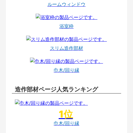
ルームウィンドウ
浴室枠
スリム造作部材
巾木/回り縁
造作部材ページ人気ランキング
巾木/回り縁