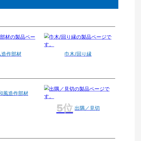
ム造作部材
巾木/回り縁
和風造作部材
出隅／見切