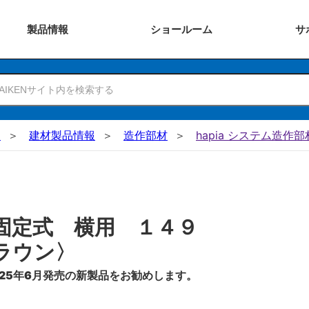
製品
情報
ショー
ルーム
サ
N
建材製品情報
造作部材
hapia システム造作部
固定式 横用 １４９
ラウン〉
25年6月発売の新製品をお勧めします。