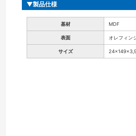
製品仕様
基材
MDF
表面
オレフィン
サイズ
24×149×3,