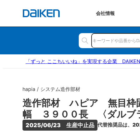
会社
情報
「ずっと ここちいいね」を実現する企業 DAIKE
hapia / システム造作部材
造作部材 ハピア 無目枠
幅 ３９００長 〈ダルブ
代替推奨品は、20
2025/06/23　生産中止品