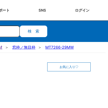
ポート
SNS
ログ
イン
検索
材
窓枠／無目枠
MT7266-29MW
お気に入り