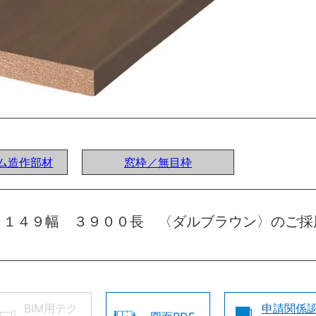
ステム造作部材
窓枠／無目枠
 １４９幅 ３９００長 〈ダルブラウン〉のご採
BIM用テク
申請関係