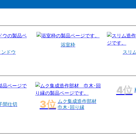
浴室枠
ィンドウ
スリ
ムク集成造作部材
子間仕切
巾木･回り縁