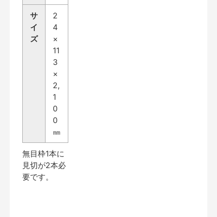
サ
2
イ
4
ズ
×
11
3
×
2,
1
0
0
㎜
無目枠1本に
見切が2本必
要です。