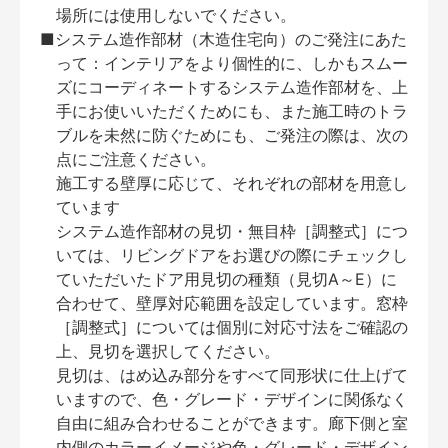
場所には使用しないでください。
■システム造作部材（木造住宅向）のご発注にあた
って：インテリアをより個性的に、しかもスムー
ズにコーディネートするシステム造作部材を、上
手にお使いいただくためにも、また施工時のトラ
ブルを未然に防ぐためにも、ご発注の際は、次の
点にご注意ください。
施工する壁厚に応じて、それぞれの部材を用意し
ています
システム造作部材の見切・無目枠［調整式］につ
いては、リビングドアをお選びの際にチェックし
ていただいたドア用見切の種類（見切A～E）に
合わせて、壁厚対応範囲を設定しています。窓枠
［調整式］については個別に対応寸法をご確認の
上、見切を選択してください。
見切は、はめ込み部分をすべて同形状に仕上げて
いますので、色・グレード・デザインに関係なく
自由に組み合わせることができます。廊下側と室
内側のカラーイメージや色・グレード・デザイン