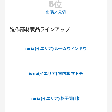
出隅／見切
造作部材製品ラインアップ
ieria(イエリア) ルームウィンドウ
ieria(イエリア) 室内窓 マドモ
ieria(イエリア) 格子間仕切