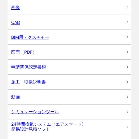
画像
CAD
BIM用テクスチャー
図面（PDF）
申請関係認定書類
施工・取扱説明書
動画
シミュレーションツール
24時間換気システム〈エアスマート〉
簡易設計見積ソフト