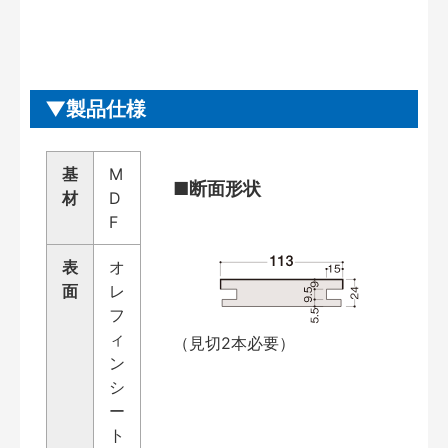
製品仕様
基
M
■断面形状
材
D
F
表
オ
面
レ
フ
ィ
（見切2本必要）
ン
シ
ー
ト