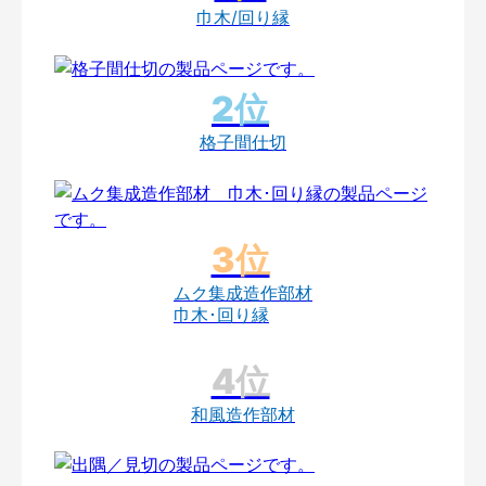
巾木/回り縁
格子間仕切
ムク集成造作部材
巾木･回り縁
和風造作部材