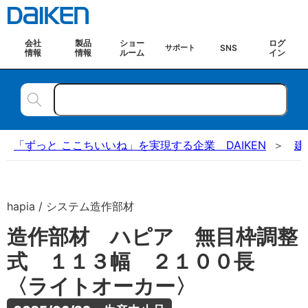
会社
製品
ショー
ログ
SNS
サポート
情報
情報
ルーム
イン
「ずっと ここちいいね」を実現する企業 DAIKEN
建
hapia / システム造作部材
造作部材 ハピア 無目枠調整
式 １１３幅 ２１００長
〈ライトオーカー〉