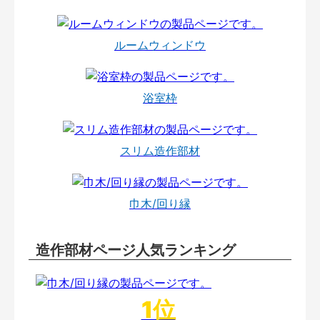
ルームウィンドウ
浴室枠
スリム造作部材
巾木/回り縁
造作部材ページ人気ランキング