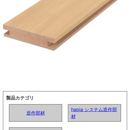
製品カテゴリ
hapia システム造作部
造作部材
材