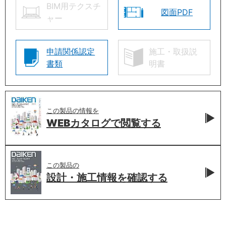
BIM用テクスチ
図面PDF
ャー
申請関係認定
施工・取扱説
書類
明書
この製品の情報を
WEBカタログで
閲覧する
この製品の
設計・施工情報を
確認する