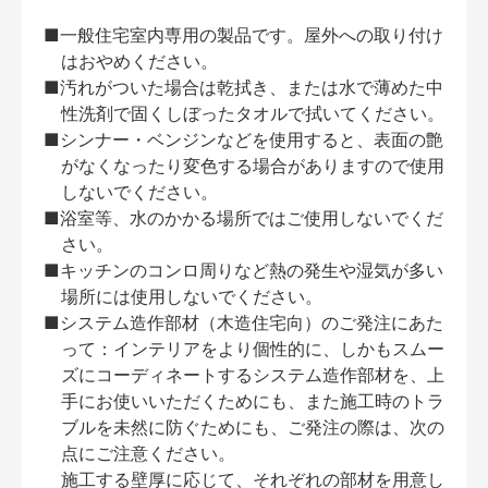
■一般住宅室内専用の製品です。屋外への取り付け
はおやめください。
■汚れがついた場合は乾拭き、または水で薄めた中
性洗剤で固くしぼったタオルで拭いてください。
■シンナー・ベンジンなどを使用すると、表面の艶
がなくなったり変色する場合がありますので使用
しないでください。
■浴室等、水のかかる場所ではご使用しないでくだ
さい。
■キッチンのコンロ周りなど熱の発生や湿気が多い
場所には使用しないでください。
■システム造作部材（木造住宅向）のご発注にあた
って：インテリアをより個性的に、しかもスムー
ズにコーディネートするシステム造作部材を、上
手にお使いいただくためにも、また施工時のトラ
ブルを未然に防ぐためにも、ご発注の際は、次の
点にご注意ください。
施工する壁厚に応じて、それぞれの部材を用意し