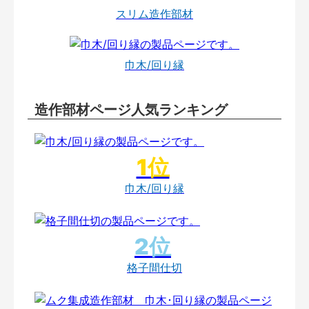
スリム造作部材
巾木/回り縁
造作部材ページ人気ランキング
巾木/回り縁
格子間仕切