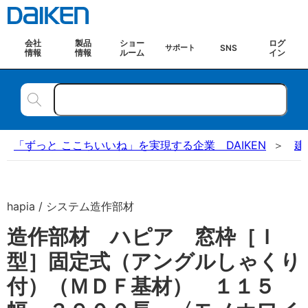
会社
製品
ショー
ログ
SNS
サポート
情報
情報
ルーム
イン
「ずっと ここちいいね」を実現する企業 DAIKEN
建
hapia / システム造作部材
造作部材 ハピア 窓枠［Ｉ
型］固定式（アングルしゃくり
付）（ＭＤＦ基材） １１５