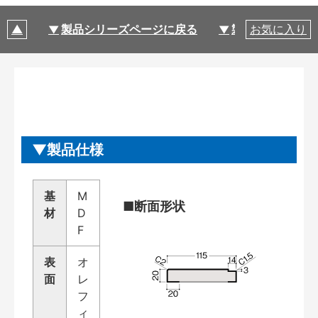
製品シリーズページに戻る
製品仕様
お気に入り
製品仕様
基
M
■断面形状
材
D
F
表
オ
面
レ
フ
ィ