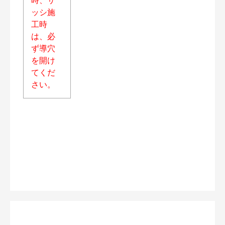
ッシ施
工時
は、必
ず導穴
を開け
てくだ
さい。