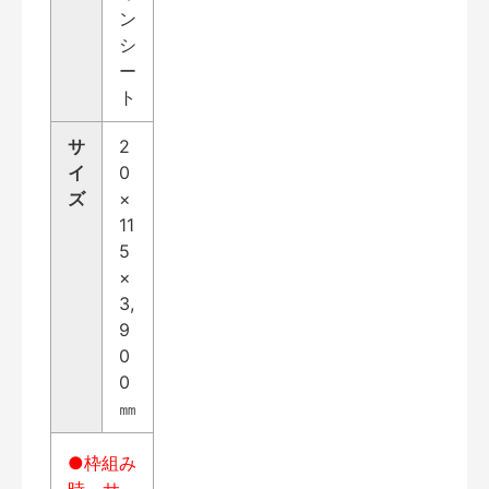
ン
シ
ー
ト
サ
2
イ
0
ズ
×
11
5
×
3,
9
0
0
㎜
●枠組み
時、サ