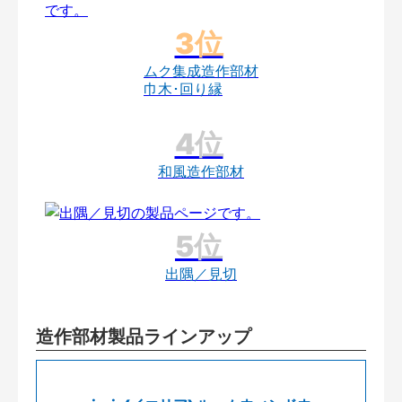
ムク集成造作部材
巾木･回り縁
和風造作部材
出隅／見切
造作部材製品ラインアップ