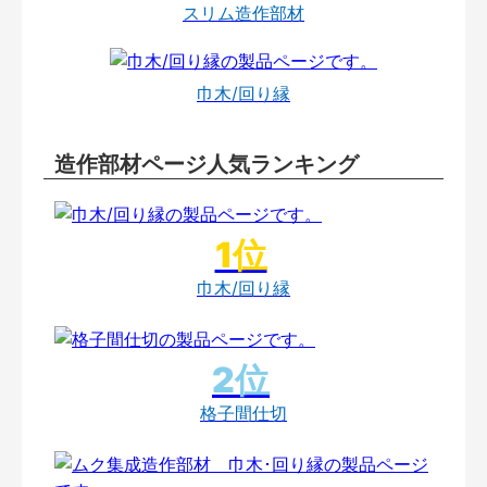
スリム造作部材
巾木/回り縁
造作部材ページ人気ランキング
巾木/回り縁
格子間仕切