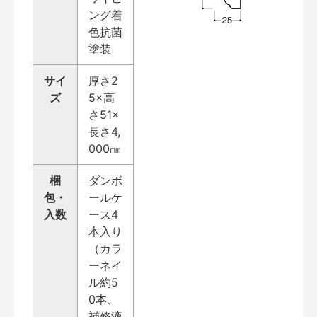
ング着
色抗菌
塗装
サイ
厚さ2
ズ
5×高
さ51×
長さ4,
000㎜
梱
ダンボ
包・
ールケ
入数
ース4
本入り
（カラ
ーネイ
ル約5
0本、
補修液