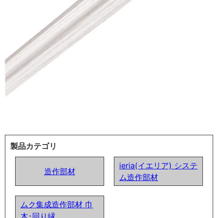
製品カテゴリ
ieria(イエリア) システ
造作部材
ム造作部材
ムク集成造作部材 巾
木･回り縁