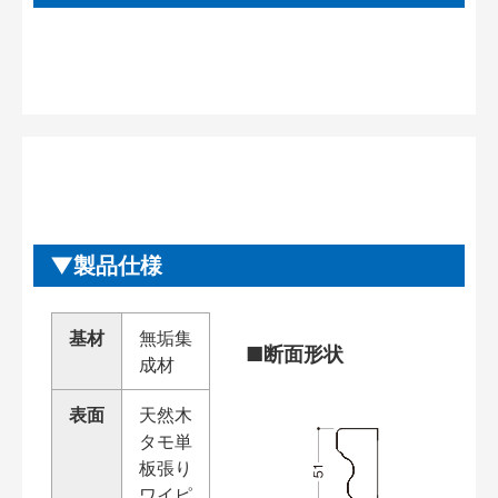
製品仕様
基材
無垢集
■断面形状
成材
表面
天然木
タモ単
板張り
ワイピ