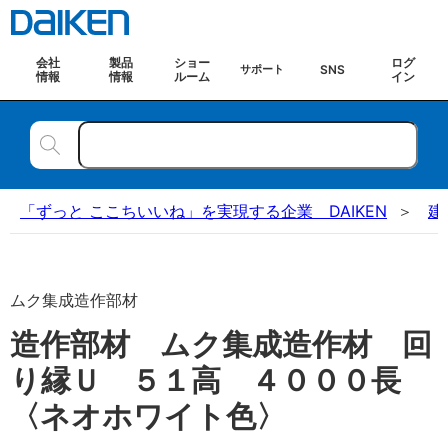
会社
製品
ショー
ログ
SNS
サポート
情報
情報
ルーム
イン
「ずっと ここちいいね」を実現する企業 DAIKEN
建
ムク集成造作部材
造作部材 ムク集成造作材 回
り縁Ｕ ５１高 ４０００長
〈ネオホワイト色〉