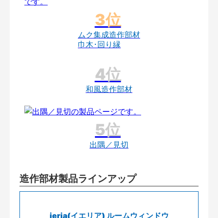
ムク集成造作部材
巾木･回り縁
和風造作部材
出隅／見切
造作部材製品ラインアップ
ieria(イエリア) ルームウィンドウ