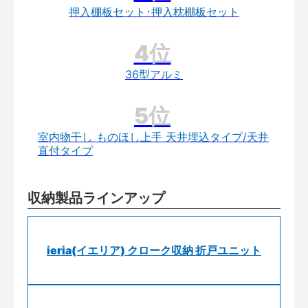
押入棚板セット･押入枕棚板セット
36型アルミ
室内物干し ものほし上手 天井埋込タイプ/天井
直付タイプ
収納製品ラインアップ
ieria(イエリア) クローク収納 折戸ユニット