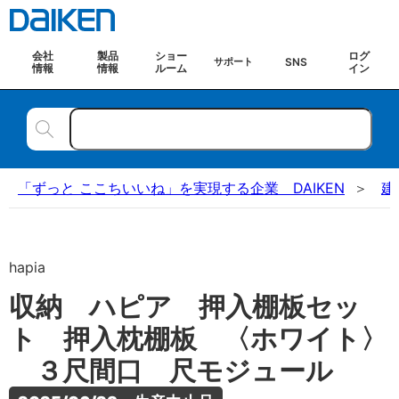
会社
製品
ショー
ログ
SNS
サポート
情報
情報
ルーム
イン
「ずっと ここちいいね」を実現する企業 DAIKEN
建
hapia
収納 ハピア 押入棚板セッ
ト 押入枕棚板 〈ホワイト〉
３尺間口 尺モジュール