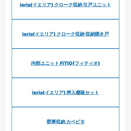
ieria(イエリア) クローク収納 引戸ユニット
ieria(イエリア) クローク収納 収納開き戸
内部ユニット FiTIO(フィティオ)
ieria(イエリア) 押入棚板セット
壁厚収納 カベピタ