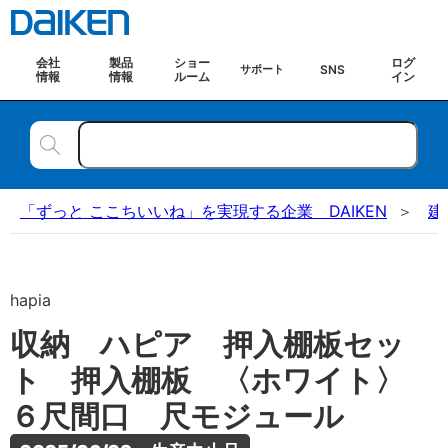
会社
製品
ショー
ログ
SNS
サポート
情報
情報
ルーム
イン
「ずっと ここちいいね」を実現する企業 DAIKEN
建
hapia
収納 ハピア 押入棚板セッ
ト 押入棚板 〈ホワイト〉
６尺間口 尺モジュール