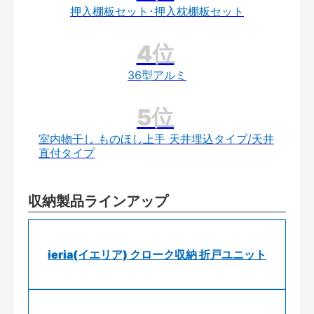
押入棚板セット･押入枕棚板セット
36型アルミ
室内物干し ものほし上手 天井埋込タイプ/天井
直付タイプ
収納製品ラインアップ
ieria(イエリア) クローク収納 折戸ユニット