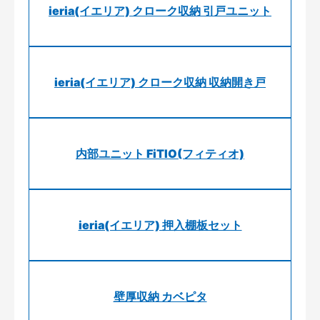
ieria(イエリア) クローク収納 引戸ユニット
ieria(イエリア) クローク収納 収納開き戸
内部ユニット FiTIO(フィティオ)
ieria(イエリア) 押入棚板セット
壁厚収納 カベピタ