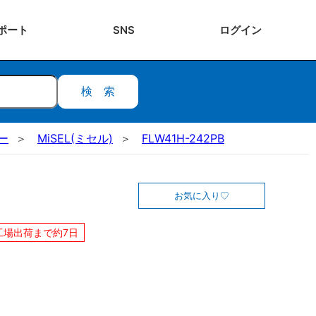
ポート
SNS
ログ
イン
検索
ー
MiSEL(ミセル)
FLW41H-242PB
お気に入り
工場出荷まで約7日