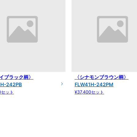
イブラック柄〉
〈シナモンブラウン柄〉
1H-242PB
FLW41H-242PM
00セット
¥37,400セット