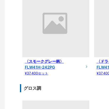
〈スモークグレー柄〉
〈ドラ
FLW41H-242PG
FLW4
¥37,400セット
¥37,4
グロス調