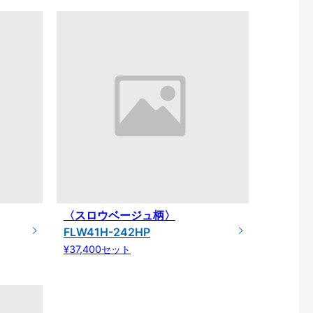
〈スロウベージュ柄〉
FLW41H-242HP
¥37,400セット