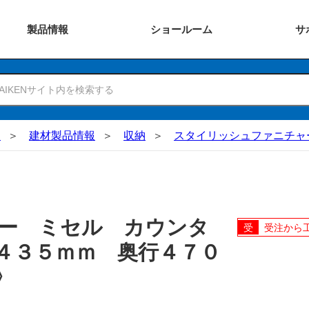
製品
情報
ショー
ルーム
サ
N
建材製品情報
収納
スタイリッシュファニチャ
ー ミセル カウンタ
受注から
４３５ｍｍ 奥行４７０
〉