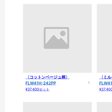
〈コットンベージュ柄〉
〈ミル
FLW41H-242PP
FLW4
¥37,400セット
¥37,4