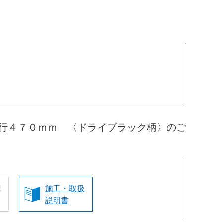
行４７０ｍｍ 〈ドライブラック柄〉のご
認
施工・取扱
説明書