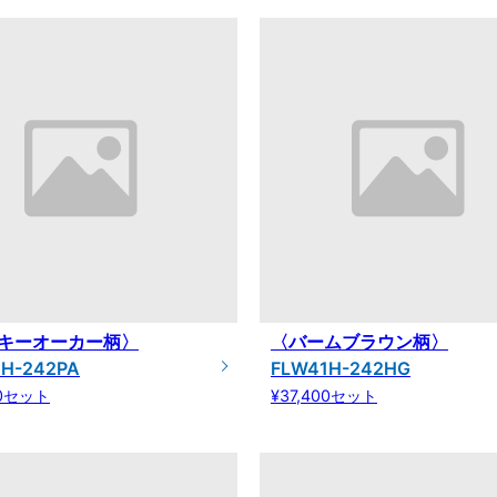
キーオーカー柄〉
〈バームブラウン柄〉
1H-242PA
FLW41H-242HG
00セット
¥37,400セット