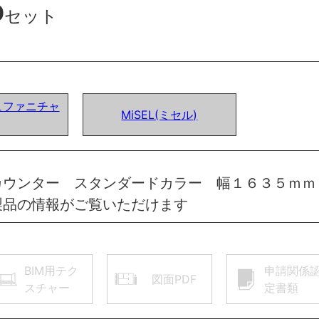
0
セット
ュファニチャ
MiSEL(ミセル)
カウンター スタンダードカラー 幅１６３５ｍｍ
製品の情報がご覧いただけます
BIM用テク
申請関係
図面PDF
スチャー
定書類