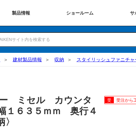
製品
情報
ショー
ルーム
サ
N
建材製品情報
収納
スタイリッシュファニチャ
ー ミセル カウンタ
受注から
幅１６３５ｍｍ 奥行４
柄〉