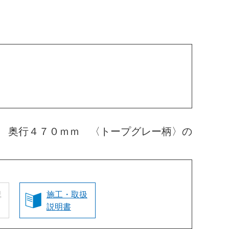
 奥行４７０ｍｍ 〈トープグレー柄〉の
認
施工・取扱
説明書