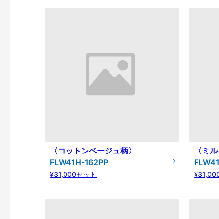
〈コットンベージュ柄〉
〈ミル
FLW41H-162PP
FLW41
¥31,000セット
¥31,0