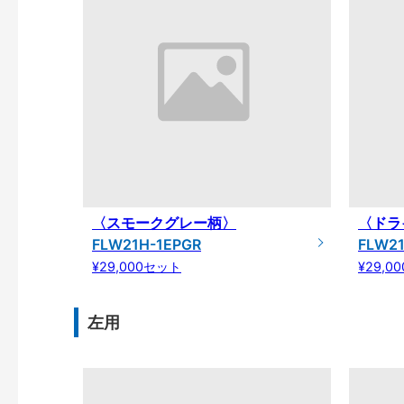
〈スモークグレー柄〉
〈ドラ
FLW21H-1EPGR
FLW21
¥29,000セット
¥29,0
左用