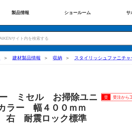
製品
情報
ショー
ルーム
サ
N
建材製品情報
収納
スタイリッシュファニチャ
ー ミセル お掃除ユニ
受注から
カラー 幅４００ｍｍ
 右 耐震ロック標準