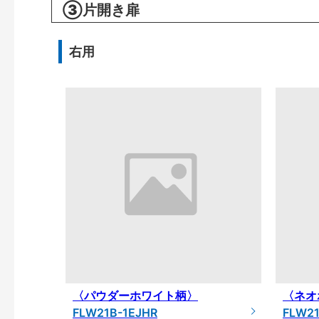
③片開き扉
右用
〈パウダーホワイト柄〉
〈ネオ
FLW21B-1EJHR
FLW2