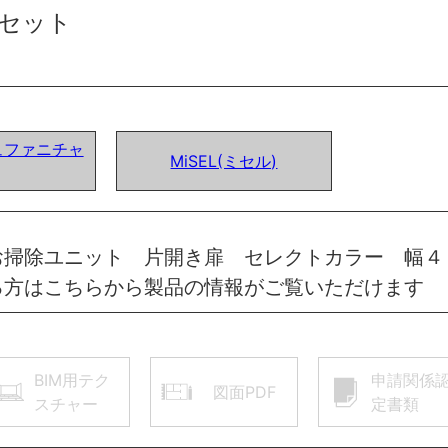
セット
ュファニチャ
MiSEL(ミセル)
お掃除ユニット 片開き扉 セレクトカラー 幅
る方はこちらから製品の情報がご覧いただけます
BIM用テク
申請関係
図面PDF
スチャー
定書類