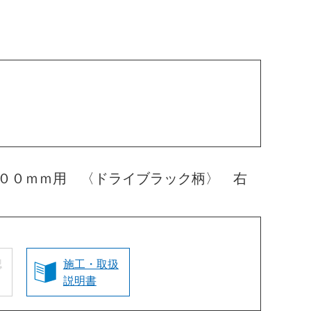
４００ｍｍ用 〈ドライブラック柄〉 右
認
施工・取扱
説明書