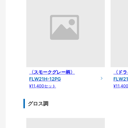
〈スモークグレー柄〉
〈ドラ
FLW21H-12PG
FLW21
¥11,400セット
¥11,4
グロス調