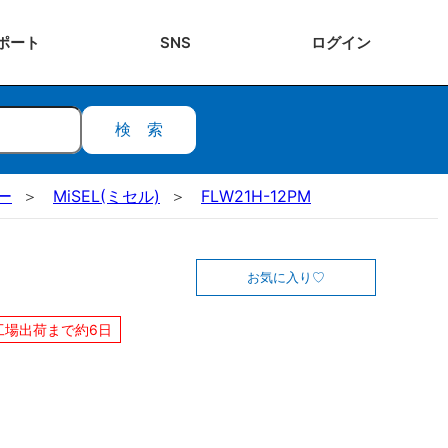
ポート
SNS
ログ
イン
検索
ー
MiSEL(ミセル)
FLW21H-12PM
お気に入り
工場出荷まで約6日