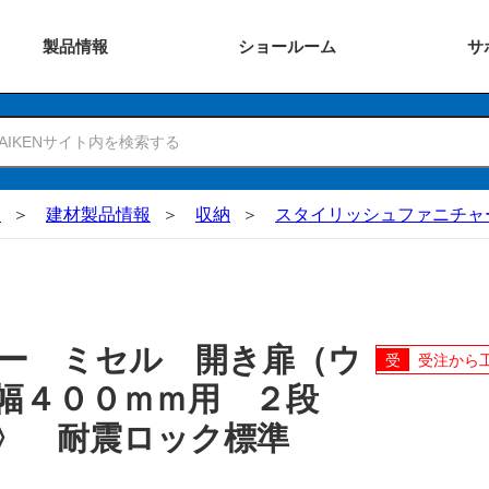
製品
情報
ショー
ルーム
サ
N
建材製品情報
収納
スタイリッシュファニチャ
ー ミセル 開き扉（ウ
受注から
幅４００ｍｍ用 ２段
〉 耐震ロック標準