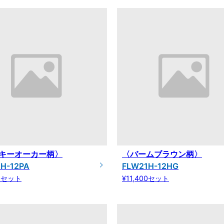
キーオーカー柄〉
〈バームブラウン柄〉
H-12PA
FLW21H-12HG
00セット
¥11,400セット