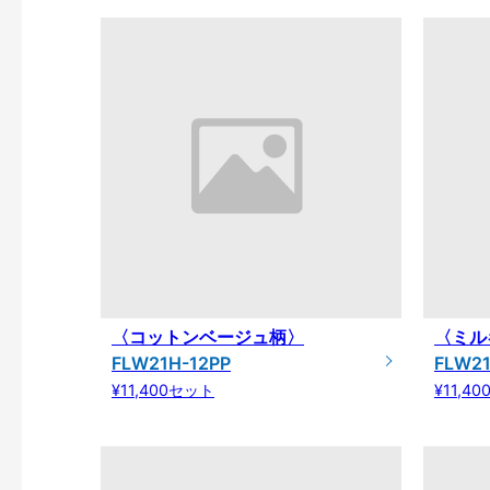
〈コットンベージュ柄〉
〈ミル
FLW21H-12PP
FLW21
¥11,400セット
¥11,4