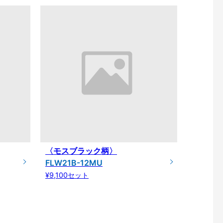
〈モスブラック柄〉
FLW21B-12MU
¥9,100セット