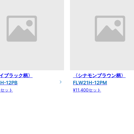
イブラック柄〉
〈シナモンブラウン柄〉
H-12PB
FLW21H-12PM
00セット
¥11,400セット