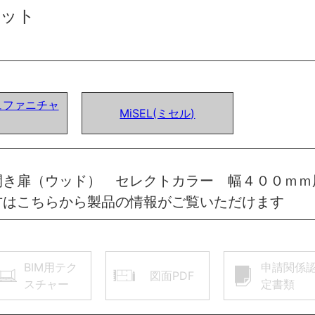
ット
ュファニチャ
MiSEL(ミセル)
開き扉（ウッド） セレクトカラー 幅４００ｍｍ
方はこちらから製品の情報がご覧いただけます
BIM用テク
申請関係
図面PDF
スチャー
定書類