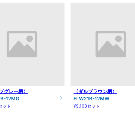
プグレー柄〉
〈ダルブラウン柄〉
1B-12MG
FLW21B-12MW
0セット
¥9,100セット