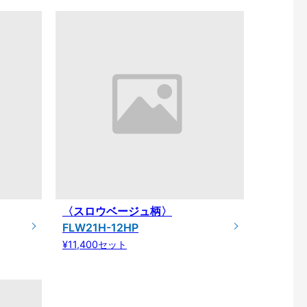
〈スロウベージュ柄〉
FLW21H-12HP
¥11,400セット