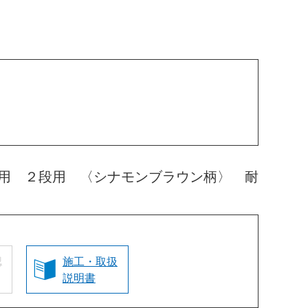
用 ２段用 〈シナモンブラウン柄〉 耐
認
施工・取扱
説明書