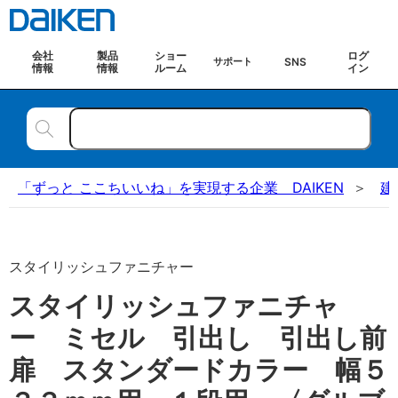
会社
製品
ショー
ログ
SNS
サポート
情報
情報
ルーム
イン
「ずっと ここちいいね」を実現する企業 DAIKEN
建
スタイリッシュファニチャー
スタイリッシュファニチャ
ー ミセル 引出し 引出し前
扉 スタンダードカラー 幅５