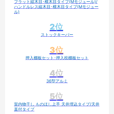
フラット縦木目･横木目タイプ(Mモジュール)/
ハンドルレス縦木目･横木目タイプ(Mモジュー
ル)
ストックキーパー
押入棚板セット･押入枕棚板セット
36型アルミ
室内物干し ものほし上手 天井埋込タイプ/天井
直付タイプ