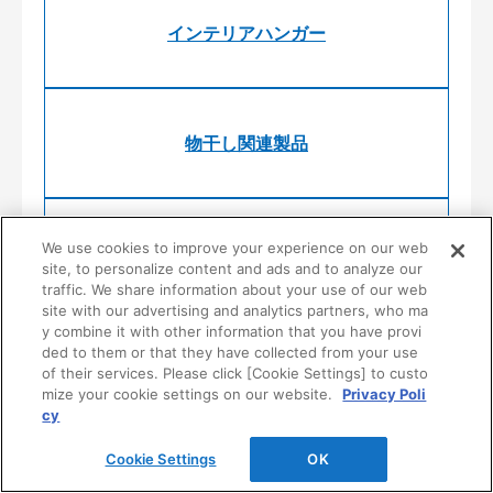
インテリアハンガー
物干し関連製品
We use cookies to improve your experience on our web
スタイリッシュファニチャー
site, to personalize content and ads and to analyze our
traffic. We share information about your use of our web
site with our advertising and analytics partners, who ma
y combine it with other information that you have provi
ded to them or that they have collected from your use
システム収納
of their services. Please click [Cookie Settings] to custo
mize your cookie settings on our website.
Privacy Poli
cy
Cookie Settings
OK
公共・商業施設向け収納