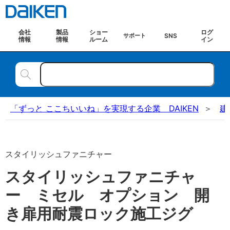
会社
製品
ショー
ログ
SNS
サポート
情報
情報
ルーム
イン
「ずっと ここちいいね」を実現する企業 DAIKEN
建
スタイリッシュファニチャー
スタイリッシュファニチャ
ー ミセル オプション 開
き扉用耐震ロック施工ジグ