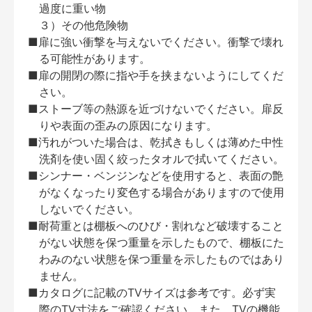
過度に重い物
３）その他危険物
■扉に強い衝撃を与えないでください。衝撃で壊れ
る可能性があります。
■扉の開閉の際に指や手を挟まないようにしてくだ
さい。
■ストーブ等の熱源を近づけないでください。扉反
りや表面の歪みの原因になります。
■汚れがついた場合は、乾拭きもしくは薄めた中性
洗剤を使い固く絞ったタオルで拭いてください。
■シンナー・ベンジンなどを使用すると、表面の艶
がなくなったり変色する場合がありますので使用
しないでください。
■耐荷重とは棚板へのひび・割れなど破壊すること
がない状態を保つ重量を示したもので、棚板にた
わみのない状態を保つ重量を示したものではあり
ません。
■カタログに記載のTVサイズは参考です。必ず実
際のTV寸法をご確認ください。また、TVの機能