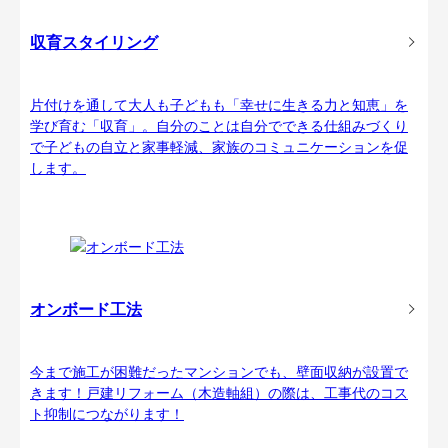
収育スタイリング
片付けを通して大人も子どもも「幸せに生きる力と知恵」を
学び育む「収育」。自分のことは自分でできる仕組みづくり
で子どもの自立と家事軽減、家族のコミュニケーションを促
します。
オンボード工法
今まで施工が困難だったマンションでも、壁面収納が設置で
きます！戸建リフォーム（木造軸組）の際は、工事代のコス
ト抑制につながります！