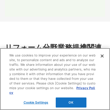
リフォーム分野業務提携関連
We use cookies to improve your experience on our web
TOTO、DAIKEN、YKK APの3社はお客様の暮らしの価
site, to personalize content and ads and to analyze our
値向上を目指して、リモデル分野で2002年から業務提携
traffic. We share information about your use of our web
しています。
site with our advertising and analytics partners, who ma
y combine it with other information that you have provi
ded to them or that they have collected from your use
of their services. Please click [Cookie Settings] to custo
mize your cookie settings on our website.
Privacy Poli
cy
Cookie Settings
OK