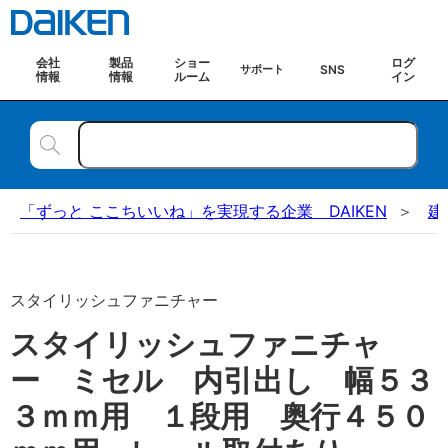
会社
製品
ショー
ログ
SNS
サポート
情報
情報
ルーム
イン
「ずっと ここちいいね」を実現する企業 DAIKEN
建
スタイリッシュファニチャー
スタイリッシュファニチャ
ー ミセル 内引出し 幅５３
３ｍｍ用 １段用 奥行４５０