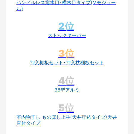
ハンドルレス縦木目･横木目タイプ(Mモジュー
ル)
ストックキーパー
押入棚板セット･押入枕棚板セット
36型アルミ
室内物干し ものほし上手 天井埋込タイプ/天井
直付タイプ