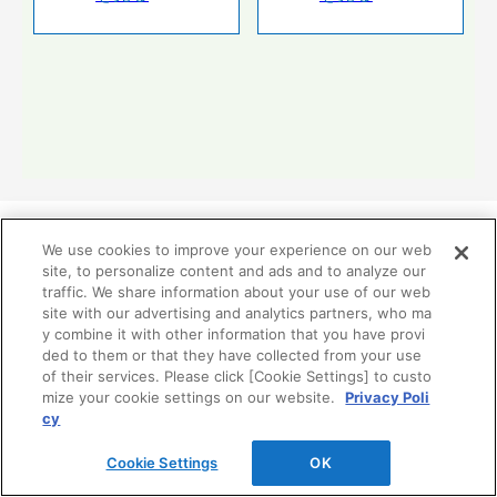
We use cookies to improve your experience on our web
site, to personalize content and ads and to analyze our
traffic. We share information about your use of our web
リフォーム分野業務提携関連
site with our advertising and analytics partners, who ma
y combine it with other information that you have provi
ded to them or that they have collected from your use
TOTO、DAIKEN、YKK APの3社はお客様の暮らしの価
of their services. Please click [Cookie Settings] to custo
値向上を目指して、リモデル分野で2002年から業務提携
mize your cookie settings on our website.
Privacy Poli
しています。
cy
Cookie Settings
OK