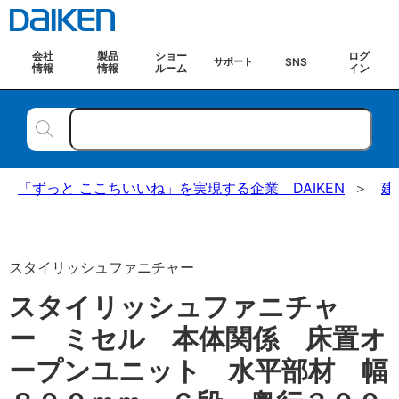
会社
製品
ショー
ログ
SNS
サポート
情報
情報
ルーム
イン
「ずっと ここちいいね」を実現する企業 DAIKEN
建
スタイリッシュファニチャー
スタイリッシュファニチャ
ー ミセル 本体関係 床置オ
ープンユニット 水平部材 幅