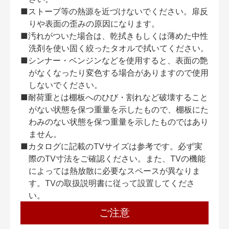
■ストーブ等の熱源を近づけないでください。扉反
りや表面の歪みの原因になります。
■汚れがついた場合は、乾拭きもしくは薄めた中性
洗剤を使い固く絞ったタオルで拭いてください。
■シンナー・ベンジンなどを使用すると、表面の艶
がなくなったり変色する場合がありますので使用
しないでください。
■耐荷重とは棚板へのひび・割れなど破壊すること
がない状態を保つ重量を示したもので、棚板にた
わみのない状態を保つ重量を示したものではあり
ません。
■カタログに記載のTVサイズは参考です。必ず実
際のTV寸法をご確認ください。また、TVの機能
によっては熱放散に必要なスペースが異なりま
す。TVの取扱説明書に従って設置してくださ
い。
ご注意