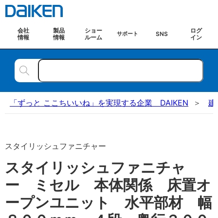
会社
製品
ショー
ログ
SNS
サポート
情報
情報
ルーム
イン
「ずっと ここちいいね」を実現する企業 DAIKEN
建
スタイリッシュファニチャー
スタイリッシュファニチャ
ー ミセル 本体関係 床置オ
ープンユニット 水平部材 幅