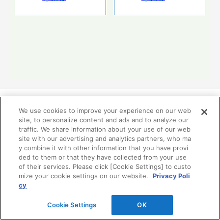
We use cookies to improve your experience on our web
site, to personalize content and ads and to analyze our
traffic. We share information about your use of our web
リフォーム分野業務提携関連
site with our advertising and analytics partners, who ma
y combine it with other information that you have provi
ded to them or that they have collected from your use
TOTO、DAIKEN、YKK APの3社はお客様の暮らしの価
of their services. Please click [Cookie Settings] to custo
値向上を目指して、リモデル分野で2002年から業務提携
mize your cookie settings on our website.
Privacy Poli
しています。
cy
Cookie Settings
OK