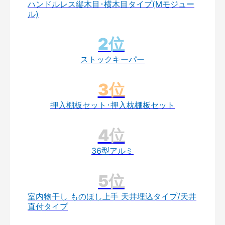
ハンドルレス縦木目･横木目タイプ(Mモジュー
ル)
ストックキーパー
押入棚板セット･押入枕棚板セット
36型アルミ
室内物干し ものほし上手 天井埋込タイプ/天井
直付タイプ