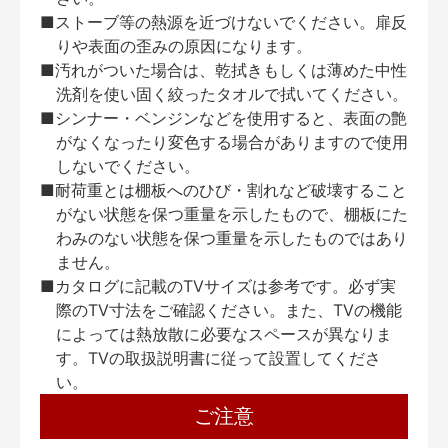
■ストーブ等の熱源を近づけないでください。扉反
りや表面の歪みの原因になります。
■汚れがついた場合は、乾拭きもしくは薄めた中性
洗剤を使い固く絞ったタオルで拭いてください。
■シンナー・ベンジンなどを使用すると、表面の艶
がなくなったり変色する場合がありますので使用
しないでください。
■耐荷重とは棚板へのひび・割れなど破壊すること
がない状態を保つ重量を示したもので、棚板にた
わみのない状態を保つ重量を示したものではあり
ません。
■カタログに記載のTVサイズは参考です。必ず実
際のTV寸法をご確認ください。また、TVの機能
によっては熱放散に必要なスペースが異なりま
す。TVの取扱説明書に従って設置してくださ
い。
ご注意