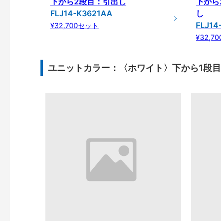
下から2段目：引出し
下から
FLJ14-K3621AA
し
FLJ14
¥32,700セット
¥32,7
ユニットカラー：〈ホワイト〉下から1段