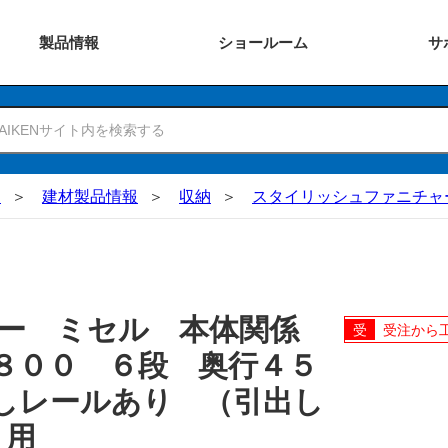
製品
情報
ショー
ルーム
サ
N
建材製品情報
収納
スタイリッシュファニチャ
ャー ミセル 本体関係
受注から
８００ ６段 奥行４５
しレールあり （引出し
）用