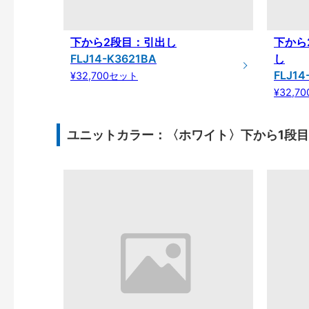
下から2段目：引出し
下から
FLJ14-K3621BA
し
FLJ14
¥32,700セット
¥32,7
ユニットカラー：〈ホワイト〉下から1段