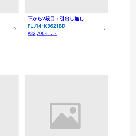
下から2段目：引出し無し
FLJ14-K3621BD
¥32,700セット