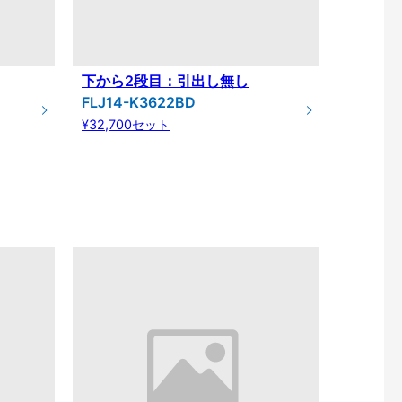
下から2段目：引出し無し
FLJ14-K3622BD
¥32,700セット