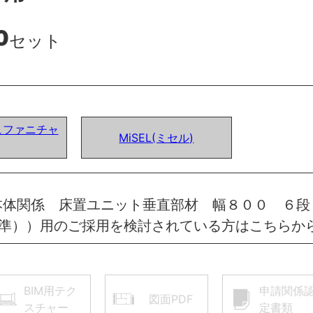
0
セット
ュファニチャ
MiSEL(ミセル)
本体関係 床置ユニット垂直部材 幅８００ ６段
標準））用のご採用を検討されている方はこちらか
BIM用テク
申請関係
図面PDF
スチャー
定書類