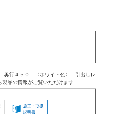
 奥行４５０ 〈ホワイト色〉 引出しレ
ら製品の情報がご覧いただけます
認
施工・取扱
説明書