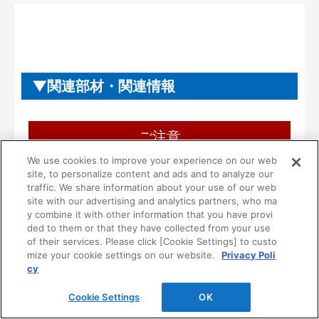
関連部材・関連情報
ご注意
We use cookies to improve your experience on our web
ご使用にあたり、ご注意・ご理解いただき
site, to personalize content and ads and to analyze our
たいこと
traffic. We share information about your use of our web
site with our advertising and analytics partners, who ma
y combine it with other information that you have provi
■本製品は一般住宅用として設計されています。
ded to them or that they have collected from your use
病院等の不特定多数の方が使用される場所には使
of their services. Please click [Cookie Settings] to custo
用しないでください。
mize your cookie settings on our website.
Privacy Poli
cy
■一般家庭用品を収納する製品です。ただし、次の
ような危険な物は収納しないでください。
Cookie Settings
OK
１）油やシンナーなどの可燃物や薬品