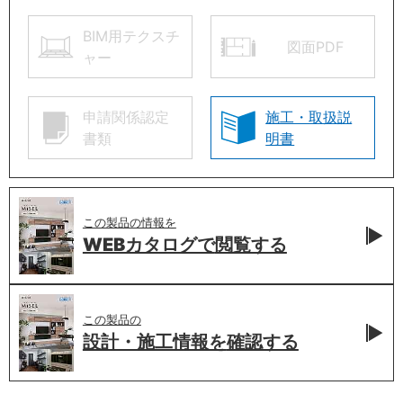
BIM用テクスチ
図面PDF
ャー
申請関係認定
施工・取扱説
書類
明書
この製品の情報を
WEBカタログで
閲覧する
この製品の
設計・施工情報を
確認する