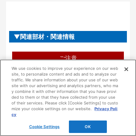
関連部材・関連情報
ご注意
We use cookies to improve your experience on our web
ご使用にあたり、ご注意・ご理解いただき
site, to personalize content and ads and to analyze our
たいこと
traffic. We share information about your use of our web
site with our advertising and analytics partners, who ma
y combine it with other information that you have provi
■本製品は一般住宅用として設計されています。
ded to them or that they have collected from your use
病院等の不特定多数の方が使用される場所には使
of their services. Please click [Cookie Settings] to custo
用しないでください。
mize your cookie settings on our website.
Privacy Poli
cy
■一般家庭用品を収納する製品です。ただし、次の
ような危険な物は収納しないでください。
Cookie Settings
OK
１）油やシンナーなどの可燃物や薬品