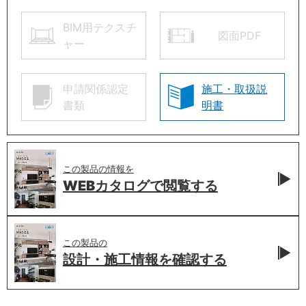
BIM用テクスチ
図面PDF
ャー
申請関係認定
施工・取扱説
書類
明書
この製品の情報を
WEBカタログで
閲覧する
この製品の
設計・施工情報を
確認する