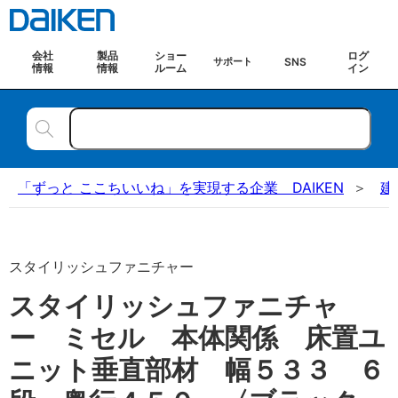
会社
製品
ショー
ログ
SNS
サポート
情報
情報
ルーム
イン
「ずっと ここちいいね」を実現する企業 DAIKEN
建
スタイリッシュファニチャー
スタイリッシュファニチャ
ー ミセル 本体関係 床置ユ
ニット垂直部材 幅５３３ ６