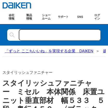
会社
製品
ショー
ログ
SNS
サポート
情報
情報
ルーム
イン
「ずっと ここちいいね」を実現する企業 DAIKEN
建
スタイリッシュファニチャー
スタイリッシュファニチャ
ー ミセル 本体関係 床置ユ
ニット垂直部材 幅５３３ ５