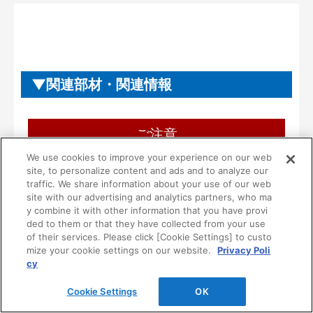
関連部材・関連情報
ご注意
We use cookies to improve your experience on our web
ご使用にあたり、ご注意・ご理解いただき
site, to personalize content and ads and to analyze our
たいこと
traffic. We share information about your use of our web
site with our advertising and analytics partners, who ma
y combine it with other information that you have provi
■本製品は一般住宅用として設計されています。
ded to them or that they have collected from your use
病院等の不特定多数の方が使用される場所には使
of their services. Please click [Cookie Settings] to custo
用しないでください。
mize your cookie settings on our website.
Privacy Poli
cy
■一般家庭用品を収納する製品です。ただし、次の
ような危険な物は収納しないでください。
Cookie Settings
OK
１）油やシンナーなどの可燃物や薬品