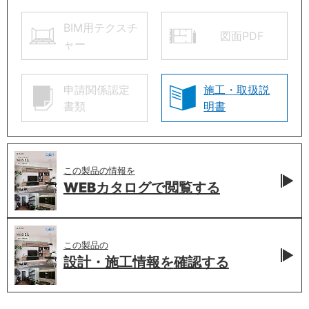
BIM用テクスチ
図面PDF
ャー
申請関係認定
施工・取扱説
書類
明書
この製品の情報を
WEBカタログで
閲覧する
この製品の
設計・施工情報を
確認する